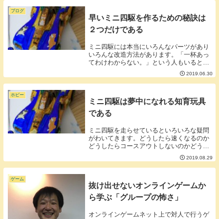
所にあります。【コース】バンク、スロー
プ、ドラゴン...
ブログ
早いミニ四駆を作るための秘訣は
２つだけである
ミニ四駆には本当にいろんなパーツがあり
いろんな改造方法があります。「一杯あっ
てわけわからない。」という人もいると思
います。ミニ四駆を速くするポイントを絞
2019.06.30
ると大きく２つに絞られます。①電池②モ
ーター極論ですが新しい電池といいモータ
ーを使えばあ...
ホビー
ミニ四駆は夢中になれる知育玩具
である
ミニ四駆を走らせているといろいろな疑問
がわいてきます。どうしたら速くなるのか
どうしたらコースアウトしないのかどうし
たらカーブをうまく曲がれるかどうしたら
2019.08.29
坂をうまく越せるかそういうことを考えな
がらミニ四駆をいじっていくことで発想
力、探求心を鍛...
ゲーム
抜け出せないオンラインゲームか
ら学ぶ「グループの怖さ」
オンラインゲームネット上で対人で行うゲ