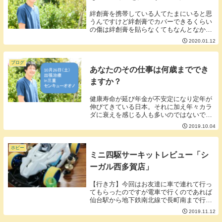
絆創膏を携帯している人てたまにいると思
うんですけど絆創膏でカバーできるくらい
の傷は絆創膏を貼らなくてもなんとなかる
レベルの傷です。絆創膏でなんとかならな
2020.01.12
い傷に絆創膏の出番はありません。つま
り、絆創膏は基本的に出番がないものにな
ります。出番が...
ブログ
あなたのその仕事は何歳まででき
ますか？
健康寿命が延び年金が不安定になり定年が
伸びてきている日本。それに加え年々カラ
ダに衰えを感じる人も多いのではないでし
ょうか？■あなたのその仕事は何歳まで続
2019.10.04
けられますか？定年が伸びる一方肉体労働
や夜間労働など年齢を重ねると続けること
が難しい仕事...
ホビー
ミニ四駆サーキットレビュー「シ
ーガル西多賀店」
【行き方】今回はお友達に車で連れて行っ
てもらったのですが電車で行くのであれば
仙台駅から地下鉄南北線で長町南まで行き
ます。仙台～長町南は約２０分です。長町
2019.11.12
南から徒歩１５分くらいで到着しそうな場