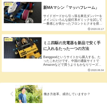
力、探求心を鍛...
ホビー
新MAマシン「マッハフレーム」
サイドガードから引っ張る東北ダンパーを
メインにいろんな提灯系ギミックを試して
一番感じが良かったフロントヒクオを搭載
したMAマシンが完成しました。▲ボディ
2020.03.17
はマッハフレームです。FMAシャーシのボ
ディなのですが東北ダンパーの尾っぽいデ
ザインに合...
ホビー
ミニ四駆の充電器を新品で安く手
に入れるたった一つの方法
Banggoodというサイトから購入する。た
ったこれだけです。中国の通販サイトで
Amazonなどで買うよりもかなりリーズナ
ブルです。例えば・「ISDT C4」
2020.06.04
Banggoodだと送料込みで7,000円ほどで買
えます。・「アンチマター」Ban...
働き方改革、成功していますか？