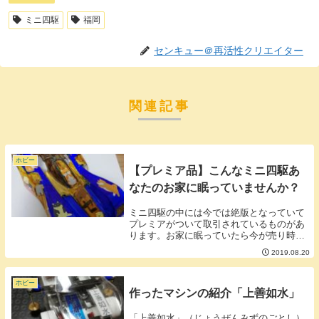
ミニ四駆
福岡
センキュー＠再活性クリエイター
関連記事
ホビー
【プレミア品】こんなミニ四駆あ
なたのお家に眠っていませんか？
ミニ四駆の中には今では絶版となっていて
プレミアがついて取引されているものがあ
ります。お家に眠っていたら今が売り時か
もしれません。(メーカーが再販するとプレ
2019.08.20
ミア価格が一気に下落するため）今日はそ
んなプレミアミニ四駆をご紹介します。※
画像のリン...
ホビー
作ったマシンの紹介「上善如水」
「上善如水」（じょうぜんみずのごとし）