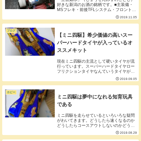
好きな新潟のお酒の銘柄です。■主装備・
MSフレキ・前後TFLシステム・フロントボ
ディ提灯・湯呑スタビ・超小径縮みタイヤ
2019.11.05
逆履き初のフレキマシンです。まだ試走し
ていないのでわかりませんが安定した走
り、完走率...
ブログ
【ミニ四駆】希少価値の高いスー
パーハードタイヤが入っているオ
ススメキット
現在ミニ四駆の主流として硬いタイヤが流
行っています。スーパーハードタイヤロー
フリクションタイヤなんていうタイヤが人
気でなかなか品薄で手に入りませんしか
2019.09.05
し、一部の定番商品にはスーパーハードタ
イヤがなぜかひっそりと同梱してあるキッ
トがあるのでご...
ホビー
ミニ四駆は夢中になれる知育玩具
である
ミニ四駆を走らせているといろいろな疑問
がわいてきます。どうしたら速くなるのか
どうしたらコースアウトしないのかどうし
たらカーブをうまく曲がれるかどうしたら
2019.08.29
坂をうまく越せるかそういうことを考えな
がらミニ四駆をいじっていくことで発想