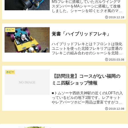
MSフレキに搭載していたガルウイングマ
スダンパーをMAシャーシに搭載して改修
しました。シャーシを叩くヒクオ風のマス
ダンが動くの2回のインパクトで制震効果
2019.12.18
が上がればいいなぁと。マスダンと連動し
てスラストが入る仕様です。東京遠征で田
無のワイズミ...
ホビー
覚書「ハイブリッドフレキ」
ハイブリッドフレキとは？フロントは強化
ユニットを使った北陸フレキリアは普通の
フレキこの組み合わせのシャーシを北陸フ
レキというそうです。■普通のフレキとの
2020.03.08
違い・作るのが簡単・スラストが抜けない
北陸フレキと普通のフレキのいいとこ取り
をしているわ...
ホビー
【訪問注意】コースがない福岡の
ミニ四駆ショップ情報
■トムソーヤ西鉄天神駅の近くのLOFTの入
っているビルの地下1階です。レアキット
やレアパーツホビー用品は豊富ですがコー
スは見当たりませんでした。どうやら香椎
2019.12.08
駅付近の会場を借りて定例で走行会を行っ
ているようです。■mini4ここは閉店してし
ま...