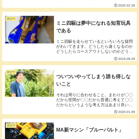
のだと思います。使ったことがないので何
2020.02.28
とも言えませんが。登りスロープも着地時
もブレーキが効いてしまうとタイムロスや
前転の原因に...
ホビー
ミニ四駆は夢中になれる知育玩具
である
ミニ四駆を走らせているといろいろな疑問
がわいてきます。どうしたら速くなるのか
どうしたらコースアウトしないのかどうし
たらカーブをうまく曲がれるかどうしたら
2019.08.29
坂をうまく越せるかそういうことを考えな
がらミニ四駆をいじっていくことで発想
力、探求心を鍛...
ホビー
ついついやってしまう誰も得しな
いこと
それは周りに合わせること。まわりが〇〇
だから世間が〇〇だから普通に考えて〇〇
だからというような考え方はあまり良い結
果を産まないことが多いです。自分独自の
2020.01.09
自分のスタイルを貫いたほうが自分の考え
も分析できるし軸のブレも起こりにくいで
しょう。ただ...
ホビー
MA新マシン「ブルーパルト」