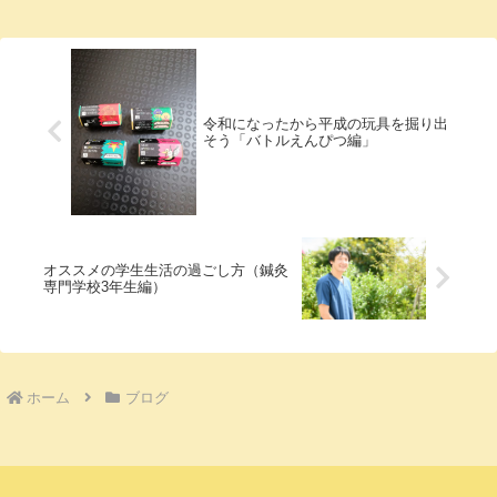
が違ってきます。①に規格に収まらない場
合はスマ...
令和になったから平成の玩具を掘り出
そう「バトルえんぴつ編」
オススメの学生生活の過ごし方（鍼灸
専門学校3年生編）
ホーム
ブログ