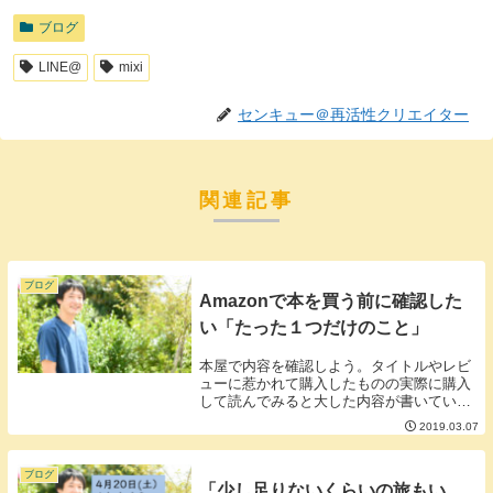
ブログ
LINE@
mixi
センキュー＠再活性クリエイター
関連記事
ブログ
Amazonで本を買う前に確認した
い「たった１つだけのこと」
本屋で内容を確認しよう。タイトルやレビ
ューに惹かれて購入したものの実際に購入
して読んでみると大した内容が書いていな
かったりやたらとページが少なかったりが
2019.03.07
っかりする本が最近パラパラと売られてい
ます。そんな本を購入してしまい「こんな
ん、ググれば...
ブログ
「少し足りないくらいの旅もい