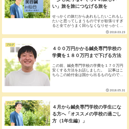
い」旅を旅につなげる旅を
せっかくの旅だからあれもしたいこれもし
たいと思ってしまうものですが欲張りすぎ
ると全てがうまく回らなくなりせっかくの
旅が台無しになる可能性もあります。■少
2019.03.23
し足りなかったくらいの旅もいい少し物足
りない旅がいいってどういう事？と思う人
もいらっしゃ...
ブログ
４００万円かかる鍼灸専門学校の
学費を１８０万円まで下げる方法
この前、鍼灸専門学校の学費を１７０万円
安くする方法をお話しました。 記事はこ
ちらこの給付金は国から出るものなので専
門学校独自の学費減免制度とはまた話が違
います。国の１７０万円という数字がデカ
過ぎるので他の減免制度がしょぼく見えて
2018.05.31
しまいますが...
ブログ
４月から鍼灸専門学校の学生にな
る方へ「オススメの学校の過ごし
方（1年生編）」