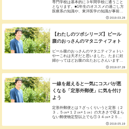
専門学校は基本的に３年間学校に通うこと
となります。■1年生のオススメの過ごし方
医療系の知識や、東洋医学の知識が事前に
ある方は別かもしれませんがとにかく、や
2019.03.28
たら面倒な言葉が授業で飛び交います。
「外旋、外転、外反」「本虚標実、半表半
裏、虚実錯雑...
ブログ
【わたしのツボシリーズ】ビール
腹のおっさんのマタニティフォト
ビール腹のおっさんのマタニティフォトい
やーこれは天才だと思いました。たまに妊
婦かってほどお腹の出たおじさんいますけ
ど本当に妊婦を演じるなんて。まったく妊
2019.07.28
娠出産と関係ないただのだらしないおっさ
んがあたかも妊娠したかのように写真を撮
っているので...
ブログ
一線を超えると一気にコスパが悪
くなる「定形外郵便」に気を付け
よう
定形外郵便とは？ざっくりいうと定形（２
３，５㎝×１２㎝×１㎝）の大きさで収まら
ない郵便物定型以上でも①３４㎝×２５㎝×
３㎝以内に収まる場合②３辺の合計が９０
2019.05.19
㎝以内で1辺の最大が６０ｃｍ以下で値段