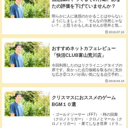
たの評価を下げていませんか？
明らかに人に迷惑のかかることはやらない
ようにしましょう。「そんなの当然じゃな
い？」と思うかもしれませんが意外と気が
付かないところでしてしまっているもので
2019.07.10
す。例えば・講義中の私語や・食事をくち
ゃくちゃ音を立てて食べる・パソコンのタ
イピングがう...
ブログ
おすすめネットカフェレビュー
「快活CLUB富山荒川店」
今回利用したのはリクライニングタイプの
席です。良かった点①仮眠を取るのに充分
な広さ②コスパが高い気になる点①予約が
取れない②シャワーが無い■良かった点①
2019.04.16
仮眠を取るのに充分な広さ高速バスの３列
シートより大きく倒せてゆったり寝れるた
め高速バスで...
ゲーム
クリスマスにおススメのゲーム
BGM１０選
・ゴールドソーサー（FF7）・時の回廊
（クロノトリガー）・クロノとマール（ク
ロノトリガー）・果てしなき世界（ドラク