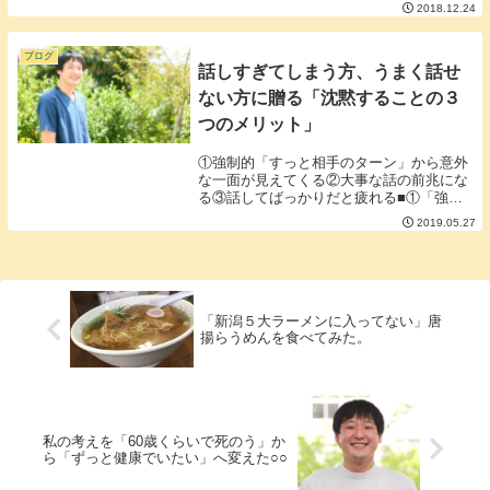
エ２）・街角のメロディ（ドラクエ５）・
2018.12.24
星の光の花咲く丘で（マリオRPG）・バニ
ラレイク（スーパーマリオカート）・さむ
いさむいマ...
ブログ
話しすぎてしまう方、うまく話せ
ない方に贈る「沈黙することの３
つのメリット」
①強制的「すっと相手のターン」から意外
な一面が見えてくる②大事な話の前兆にな
る③話してばっかりだと疲れる■①「強制
的すっと相手のターン」から意外な一面見
2019.05.27
えてくる沈黙したときにめっちゃ話す人も
いれば一緒に沈黙する人もいれば変わらな
い人もいれば...
「新潟５大ラーメンに入ってない」唐
揚らうめんを食べてみた。
私の考えを「60歳くらいで死のう」か
ら「ずっと健康でいたい」へ変えた○○