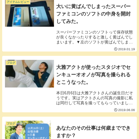
アイテムレビュー
大いに黄ばんでしまったスーパー
ファミコンのソフトの中身を開封
してみた。
スーパーファミコンのソフトって保存状態
が良くなかったりすると激しく黄ばんでし
まいます。▼左のソフトが黄ばんでしまっ
たやつ※一応、タイトルはぼかしてありま
2019.01.19
す。「この黄ばみ方からしてきっとこのソ
フトの中身はめっちゃ腐食しているんじゃ
ないか」「ど...
ブログ
大雅アクトが使ったスタジオでセ
ンキューオオノが写真を撮られる
とこうなった。
本日6月6日は大雅アクトさんの誕生日だそ
うです。実はアクトさんの写真の撮影に私
は同行して写真を撮ってもらっていまし
た。その時の写真を一気に公開しようと思
2019.06.06
います。▲美人薄命▲キッチンでボケるの
に失敗した一枚▲ブラックレザークッショ
ンの構え▲ダ...
ブログ
あなたのその仕事は何歳まででき
ますか？