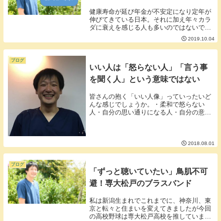
健康寿命が延び年金が不安定になり定年が
伸びてきている日本。それに加え年々カラ
ダに衰えを感じる人も多いのではないでし
ょうか？■あなたのその仕事は何歳まで続
2019.10.04
けられますか？定年が伸びる一方肉体労働
や夜間労働など年齢を重ねると続けること
が難しい仕事...
ブログ
いい人は「怒らない人」「言う事
を聞く人」という意味ではない
皆さんの抱く「いい人像」っていったいど
んな感じでしょうか。・柔和で怒らない
人・自分の思い通りになる人・自分の意見
に賛同してくれる人・ほめてくれる人など
など、いろいろ個人個人の思う「いい人」
はそれぞれあると思います。しかし、上記
のような人ばか...
2018.08.01
ブログ
「ずっと聴いていたい」鳥肌不可
避！専大松戸のブラスバンド
私は新潟生まれでこれまでに、神奈川、東
京と転々と住まいを変えてきましたが今回
の高校野球は専大松戸高校を推していま