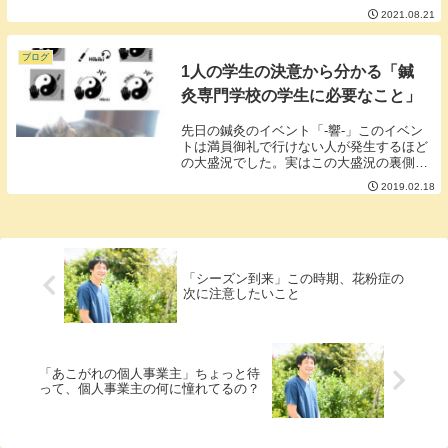
す。私は少し前から専大松戸高校のブラス
2021.08.21
バンドのファンです。専大松戸ブラスバン
ドのここが好きなんといっても「ビッグブ
リッヂの死闘」...
ブログ
1人の学生の決意から分かる「鍼
灸専門学校の学生に必要なこと」
先日の鍼灸のイベント「‐響‐」このイベン
トは満員御礼で行けない人が発生するほど
の大盛況でした。実はこの大盛況の裏側で
とある鍼灸専門学校学生がこんなクラウド
2019.02.18
ファンディングを立ち上げていました。■
クラウドファンディングを良く知らない人
のために少...
「シーズン到来」この時期、花粉症の
次に注意したいこと
「あこがれの個人事業主」ちょっと待
って、個人事業主の何に憧れてるの？