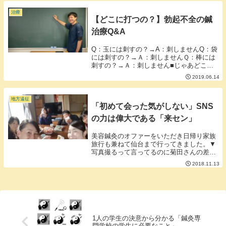
した。【ダーマローラー】・医師が行う・
麻酔をかける...
治療
【どこに打つの？】勃起不全の鍼
治療Q&A
Q：玉には刺すの？→A：刺しませんQ：袋
には刺すの？→Ａ：刺しませんＱ：棒には
刺すの？→Ａ：刺しません■じゃあどこに
刺すんじゃい！勃起不全の鍼治療は玉や袋
2019.06.14
や棒には刺しません。ではどのようなメカ
ニズムを狙い治療をするのでしょう。治療
の狙いとな...
地方遠征
「初めて会った気がしない」SNS
の力は偉大である「来セン」
美容鍼灸のオファーをいただき日帰り家族
旅行も兼ねて仙台まで行ってきました。▼
写真撮るって言ってるのに菊田さんの差し
入れの肉まんを夫婦でほおばるの図。菊田
2018.11.13
さんはこの日、みんなの為に店頭に並ぶ全
ての肉まんを買い占めてきてくれました。
ちなみに写真...
1人の学生の決意から分かる「鍼灸専
門学校の学生に必要なこと」