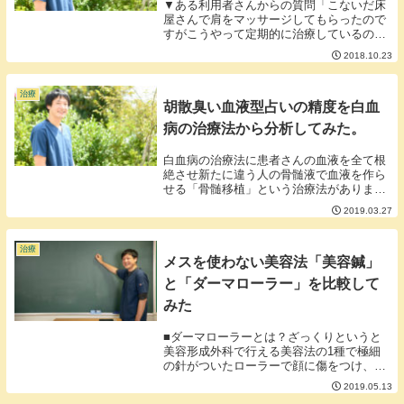
▼ある利用者さんからの質問「こないだ床
屋さんで肩をマッサージしてもらったので
すがこうやって定期的に治療しているのに
凝ってますね～硬いですね～って言われま
2018.10.23
した。私の体、大丈夫ですか？」確かに、
肩は普通に生活してればある程度コリます
し本当に疲れ...
治療
胡散臭い血液型占いの精度を白血
病の治療法から分析してみた。
白血病の治療法に患者さんの血液を全て根
絶させ新たに違う人の骨髄液で血液を作ら
せる「骨髄移植」という治療法がありま
す。血液をまるっと入れ替える形になるの
2019.03.27
でもともとA型の人の血液を根絶させO型
の人の骨髄液を移植することもありそうな
ると、もともと...
治療
メスを使わない美容法「美容鍼」
と「ダーマローラー」を比較して
みた
■ダーマローラーとは？ざっくりというと
美容形成外科で行える美容法の1種で極細
の針がついたローラーで顔に傷をつけ、肌
を新しいものに再生させる美容法。■美容
2019.05.13
鍼と何が違うのか。ざーっと比較してみま