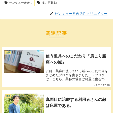
センキューオオノ
深い再起動
センキュー＠再活性クリエイター
関連記事
治療
使う道具へのこだわり「肩こり腰
痛への鍼」
以前、美容に使っている鍼へのこだわりを
まとめたブログを書きました。（ブログ
は こちら）美容の場合は綺麗に傷をつけ
れる鍼を使用していますが肩こりや腰痛に
2018.12.18
関してはまた違うこだわりを持って施術し
ています。こだわりは大きく分けて3点①
目標となる筋肉...
治療
真面目に治療する利用者さんの敵
は床屋である。