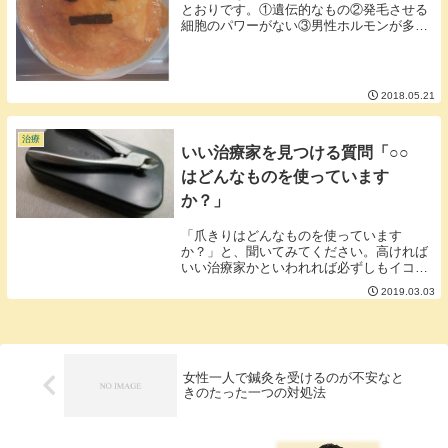
とおりです。①遺伝的なもの②発毛させる
細胞のパワーがない③男性ホルモンが多い
④栄養が偏っている⑤血行が悪い⑥増殖し
た細菌が悪さをしている⑦皮脂やフケが多
い⑧皮脂が少なすぎる⑨頭皮へ強い刺激を
与えすぎてい...
2018.05.21
治療
いい治療家を見つける質問「○○
はどんなものを使っています
か？」
「爪きりはどんなものを使っています
か？」と、聞いてみてください。高ければ
いい治療家かといわれれば必ずしもイコー
ルではありませんが治療家にとって手は商
2019.03.03
売道具になります。手のメンテナンスの基
本となるのは爪切りです。爪切りに多少の
こだわりがあった...
女性一人で鍼灸を受けるのが不安なと
きのたった一つの対処法