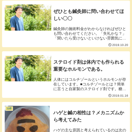
ーツの持ち手の形は以下の大きく5つのタ
イプに分けら...
治療
ぜひとも鍼灸師に問い合わせてほ
しい〇〇
鍼灸師の施術料金がわからなければぜひと
も問い合わせてください。「失礼かな？」
「聞いたら受けないといけない雰囲気にな
るかな？」そんな心配、遠慮は全くいりま
2019.10.20
せん。なぜなら鍼灸師はどこにでも施術料
金を記載できるわけではないから。料金を
記載していな...
治療
ステロイド剤は体内でも作られる
重要なホルモンである。
人体にはコルチゾールというホルモンが存
在しています。■コルチゾールとは？簡単
に言うと自家製のステロイド剤です。糖質
コルチコイドとも呼ばれています。ステロ
2019.01.16
イド剤というとマイナスなイメージを抱く
人が多そうですが実は人間には重要なホル
モンです。■...
治療
ハゲと鍼の相性は？メカニズムか
ら考えてみた
ハゲの主な原因と考えられているのは次の