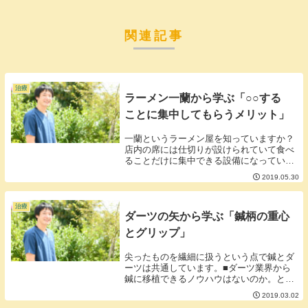
関連記事
治療
ラーメン一蘭から学ぶ「○○する
ことに集中してもらうメリット」
一蘭というラーメン屋を知っていますか？
店内の席には仕切りが設けられていて食べ
ることだけに集中できる設備になっていま
す。■鍼治療中は鍼をされていることに集
2019.05.30
中したほうがよい私は施術中にもよく沈黙
を作るタイプなのですが（沈黙に関する記
事は こちら...
治療
ダーツの矢から学ぶ「鍼柄の重心
とグリップ」
尖ったものを繊細に扱うという点で鍼とダ
ーツは共通しています。■ダーツ業界から
鍼に移植できるノウハウはないのか。とい
うことで今日はダーツの持ち手の部分につ
2019.03.02
いて少し調べてみました。調べていくとダ