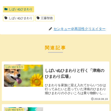
しばいぬひまわり
しばいぬひまわり
江藤智徳
センキュー＠再活性クリエイター
関連記事
しばいぬひまわり
しばいぬひまわりと行く「津南の
ひまわり広場」
ひまわりを家族に迎え入れてからいつかは
行ってみたいと思っていた津南のひまわり
畑ひまわりの小さいころは乗り物酔いして
しまう体質で車に乗るのが苦手でした。そ
2019.08.19
のため家から１時間以上はかかる津南に行
くことは若干あきらめていましたがひまわ
りをショート...
しばいぬひまわり