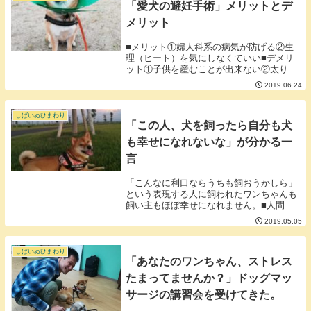
「愛犬の避妊手術」メリットとデ
メリット
■メリット①婦人科系の病気が防げる②生
理（ヒート）を気にしなくていい■デメリ
ット①子供を産むことが出来ない②太りや
すくなる③手術・入院しなくてはいけない
2019.06.24
一見デメリットのほうが多そうですが私た
ちは避妊手術をひまわりにしてもらうこと
を選びました...
しばいぬひまわり
「この人、犬を飼ったら自分も犬
も幸せになれないな」が分かる一
言
「こんなに利口ならうちも飼おうかしら」
という表現する人に飼われたワンちゃんも
飼い主もほぼ幸せになれません。■人間に
飼われることは犬にとってストレスフルで
2019.05.05
ある。犬にとって「人間に飼われる」は
「監禁される」に近いです。本もスマホも
ゲームもなくリ...
しばいぬひまわり
「あなたのワンちゃん、ストレス
たまってませんか？」ドッグマッ
サージの講習会を受けてきた。