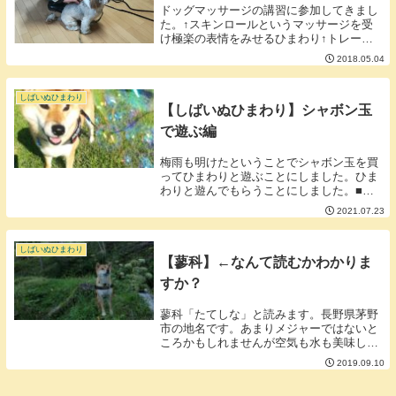
ドッグマッサージの講習に参加してきまし
た。↑スキンロールというマッサージを受
け極楽の表情をみせるひまわり↑トレーナ
ードッグの茶々丸さんもやってほしいと寄
2018.05.04
ってきました。ドッグマッサージをやるう
えで備忘録にも使えるように重要なことを
大きく3つに...
しばいぬひまわり
【しばいぬひまわり】シャボン玉
で遊ぶ編
梅雨も明けたということでシャボン玉を買
ってひまわりと遊ぶことにしました。ひま
わりと遊んでもらうことにしました。■シ
ャボン玉は犬の体にいいのか？犬が食べて
2021.07.23
も安心と謳っているものも中にはあります
が決して体にいいものではないと思いま
す。材料が中性...
しばいぬひまわり
【蓼科】←なんて読むかわかりま
すか？
蓼科「たてしな」と読みます。長野県茅野
市の地名です。あまりメジャーではないと
ころかもしれませんが空気も水も美味しく
自然豊かでいいところです。先週末に蓼科
2019.09.10
へ結婚記念日とひまわりが我が家に来た記
念日の2つを兼ねて蓼科へ旅行へ行ってき