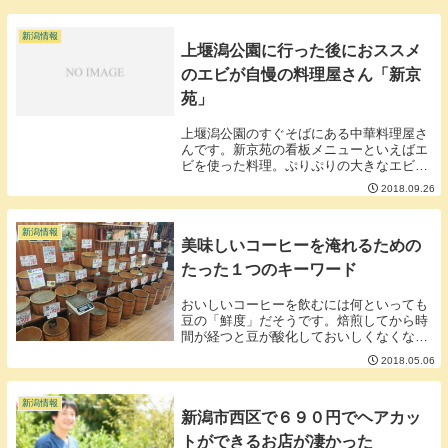
が）日曜日の１時過ぎに行ったのですが若
干待つ感じでした。順番待ちの案内の順番
がイマイチ順番...
新潟情報
上堰潟公園に行った後におススメ
のエビが自慢の料理屋さん「新京
苑」
上堰潟公園のすぐそばにある中華料理屋さ
んです。新京苑の看板メニューといえばエ
ビを使った料理。ぷりぷりの大きなエビが
たくさん入っていて美味しいです。味付け
2018.09.26
は優しいあっさりとした味でまた来たくな
る味付けです。上堰潟公園で綺麗な景色を
見てさわやか...
新潟情報
美味しいコーヒーを淹れるための
たった１つのキーワード
おいしいコーヒーを飲むには何といっても
豆の「鮮度」だそうです。焙煎してから時
間が経つと豆が酸化しておいしくなくなる
し豆を粉にすると更に酸化が進みます。産
2018.05.06
地や銘柄も大事ですがおいしいコーヒーを
入れるポイントは①焙煎して時間がたって
いないうちに...
新潟情報
新潟市西区で６９０円でヘアカッ
トができるお店が凄かった