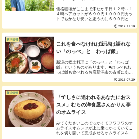
価格破壊がここまで来たか平日１２時～１
４時ヘアカットが６９０円１０００円カッ
トでもかなり安いと思うのに６９０円とか
本当にいいのでしょうか。■こんなに安い
2019.11.19
と仕上がりが不安ですよね。確かにしっか
りとハサミを入れてくれるところには劣る
のかもしれま...
新潟情報
これを食べなければ新潟は語れな
い「のっぺ」と「わっぱ飯」
新潟の郷土料理に「のっぺ」と「わっぱ
飯」というものがあります。■のっぺもわ
っぱ飯も食べれるお店新潟市の古町にある
田舎家さん （ホームページは こちら)■
2018.07.29
のっぺとは？しいたけや鶏肉、魚、かまぼ
こさといも、こんにゃく、いくらなどを使
った「すまし...
新潟情報
「忙しさに追われるあなたにおス
スメ」むらの洋食屋さんかりん亭
のオムライス
みてくださいこのでっかくてフワフワのオ
ムライスオムレツが上に乗っかっていてこ
れを切り開いて完成させるオムライスを
「たんぽぽオムライス」というそうです。