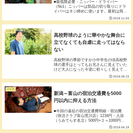
■最低限必要・ニッパー・ドライバー
（No1）ニッパーは部品の切り取りにドラ
イバーはネジ締めに使います。最初は両方
100均でいいと思います。■あると便利・ヤ
2019.11.03
スリ・ピンセット・カッター・ボックスレ
ンチ（4mmと4.5mm）・細い筆(ナイロ
ン）・...
バイク
高校野球のように華やかな舞台に
立てなくても自虐に走ってはなら
ない
高校野球の季節ですが小中学生の頃高校野
球の選手はとってもお兄さんに見えていた
けど大人になった今逆に初々しく見えてし
まったりするものです。昔も今も高校球児
2019.08.15
が輝かしく見えることには変わりなく時に
は高校生がこんなに頑張っているのに自分
は何している...
バイク
新潟～富山の宿泊交通費を5000
円以内に抑える方法
■今回の遠征の宿泊交通費明細・宿泊費
（快活クラブ富山荒川店）1234円・入浴
（うみてらす名立）500円×２＝1000円・
ガソリン代 （燃費：リッター45km）約
2019.04.19
1500円合計：4734円決して楽な移動でもな