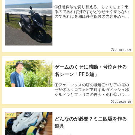
➀任意保険を切り替える。ちょくちょく乗
るのであれば別ですがどうせ全く乗らない
のであれば冬期は任意保険の内容をめっち
ゃ安いものに変えておきましょう。全く乗
らないのであれば「こんな任意保険、入っ
てても意味ないよ」くらいの補償内容の保
険でいいので...
2018.12.09
バイク
ゲームのくせに感動・号泣させる
名シーン「FF５編」
①フェニックスの塔の飛竜②バリアの塔の
ゼザ③ネクロフォビア対ギルガメッシュ④
シルドラとファリスの再会・別れ⑤ガラフ
対エクスデス■①フェニックスの塔の飛竜
2019.06.15
命が長くないと分かった飛竜が最後の力を
振り絞り召喚獣フェニックスになるシー
ン。病気の母親...
バイク
どんなのが必要？ミニ四駆を作る
道具