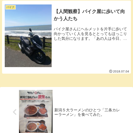
いですしゆっくり休めるかどうかは...
バイク
【人間観察】バイク屋に歩いて向
かう人たち
バイク屋さんにヘルメットを片手に歩いて
向かっていく人を見るととってもほっこり
した気分になります。「あの人は今日、愛
車の納車なのかな？」「修理中の愛車を迎
えに行くのかな？」と勝手にこちらが妄想
しているだけなんですけどね。どちらにし
てもよかった...
2018.07.04
新潟５大ラーメンのひとつ「三条カレ
ーラーメン」を食べてみた。