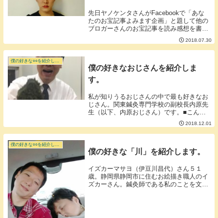
先日ヤノケンタさんがFacebookで「あな
たのお宝記事よみます企画」と題して他の
ブロガーさんのお宝記事を読み感想を書く
という企画をやっていました。▼紅に定評
2018.07.30
のあるヤノケンタさん■ヤノさん本人のブ
ログにお宝記事はないのか？お宝記事を読
みまく...
僕の好きな○○を紹介します。
僕の好きなおじさんを紹介しま
す。
私が知りうるおじさんの中で最も好きなお
じさん。関東鍼灸専門学校の副校長内原先
生（以下、内原おじさん）です。■こんな
に無礼な態度で接すれる副校長は内原おじ
2018.12.01
さんしかいない。このブログののっけから
おじさん呼ばわりしていることからも分か
ると思います...
僕の好きな○○を紹介します。
僕の好きな「川」を紹介します。
イズカーマサヨ（伊豆川昌代）さん５１
歳。静岡県静岡市に住むお絵描き職人のイ
ズカーさん。鍼灸師である私のことを文字
って「センキュー大野」と呼んでくれてい
ます。イズカーさんのことを知りたくてキ
ーワード「イズカー」で検索をかけたら
「伊豆カーフェリ...