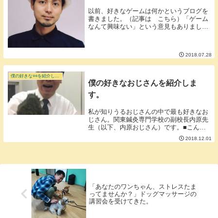
以前、好きなゲームは何かというブログを
書きました。（記事は こちら）「ゲーム
なんて興味ない」という意見もありました
がそれより何よりこのブログによって好き
なゲームが共通していた江藤智徳さんとの
距離が急接近しました。おそらく、このブ
2018.07.28
ログを書かな...
僕の好きな○○を紹介します。
僕の好きなおじさんを紹介しま
す。
私が知りうるおじさんの中で最も好きなお
じさん。関東鍼灸専門学校の副校長内原先
生（以下、内原おじさん）です。■こんな
に無礼な態度で接すれる副校長は内原おじ
2018.12.01
さんしかいない。このブログののっけから
おじさん呼ばわりしていることからも分か
ると思います...
「あなたのワンちゃん、ストレスたま
ってませんか？」ドッグマッサージの
講習会を受けてきた。