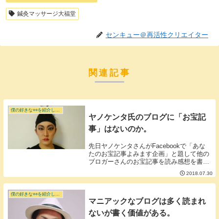
鍼灸マッサージ大福堂
センキュー＠再活性クリエイター
関連記事
僕の好きな○○を紹介します。
ヤノケンタ氏のブログに「お宝記
事」はないのか。
先日ヤノケンタさんがFacebookで「あな
たのお宝記事よみます企画」と題して他の
ブロガーさんのお宝記事を読み感想を書く
という企画をやっていました。▼紅に定評
2018.07.30
のあるヤノケンタさん■ヤノさん本人のブ
ログにお宝記事はないのか？お宝記事を読
みまく...
僕の好きな○○を紹介します。
マニアックなブログは多く読まれ
ないが書く価値がある。