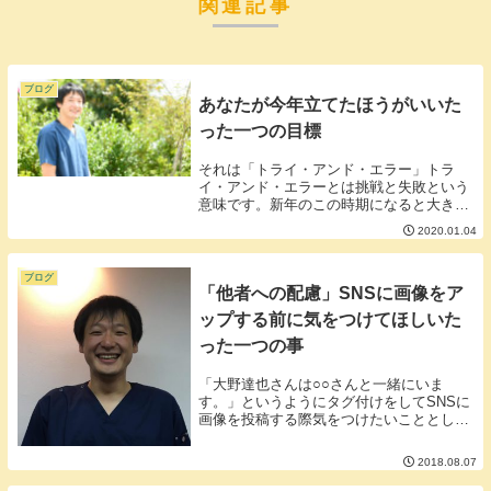
関連記事
ブログ
あなたが今年立てたほうがいいた
った一つの目標
それは「トライ・アンド・エラー」トラ
イ・アンド・エラーとは挑戦と失敗という
意味です。新年のこの時期になると大きな
目標を立てる人が多いですが1年という長
2020.01.04
くもなく短くもない期間の目標に大きなゴ
ールテープを貼ることは個人的にナンセン
スかと思います...
ブログ
「他者への配慮」SNSに画像をア
ップする前に気をつけてほしいた
った一つの事
「大野達也さんは○○さんと一緒にいま
す。」というようにタグ付けをしてSNSに
画像を投稿する際気をつけたいこととして
「一緒に映っている人はいい顔をしている
か」ということがあります。SNSを見てて
2018.08.07
よく思うのが投稿主はすごく綺麗に映って
いるけどタ...