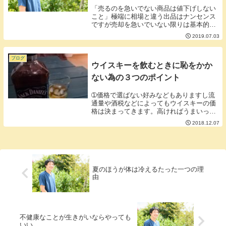
「売るのを急いでない商品は値下げしない
こと」極端に相場と違う出品はナンセンス
ですが売却を急いでいない限りは基本的に
メルカリで値段交渉に応じることは出品側
2019.07.03
としてあまり得策ではありません。なぜな
ら購入の意思がなければ無駄に値下げ交渉
はしてこない...
ブログ
ウイスキーを飲むときに恥をかか
ない為の３つのポイント
➀価格で選ばない好みなどもありますし流
通量や酒税などによってもウイスキーの価
格は決まってきます。高ければうまいって
ことでもないんです。時々、バーなどで
2018.12.07
「高いウイスキーじゃないと飲めない」と
いっている人もいますが個人的にはその発
言は痛いなーと...
夏のほうが体は冷えるたった一つの理
由
不健康なことが生きがいならやっても
いい