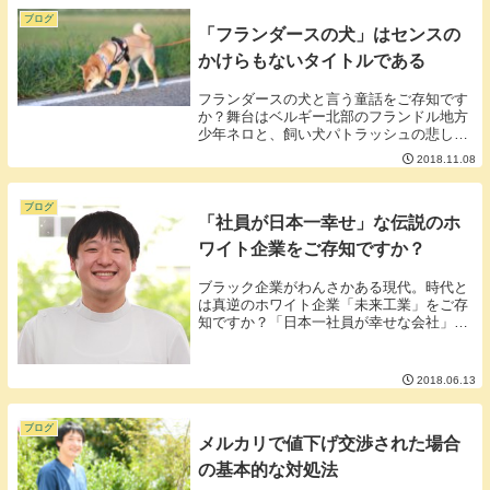
ブログ
「フランダースの犬」はセンスの
かけらもないタイトルである
フランダースの犬と言う童話をご存知です
か？舞台はベルギー北部のフランドル地方
少年ネロと、飼い犬パトラッシュの悲しす
ぎる物語です。（詳しくはこちら）＜ここ
2018.11.08
までの整理＞フランダース：地域の名称パ
トラッシュ：犬の名前ネロ：人の名前■紛
らわしいタイ...
ブログ
「社員が日本一幸せ」な伝説のホ
ワイト企業をご存知ですか？
ブラック企業がわんさかある現代。時代と
は真逆のホワイト企業「未来工業」をご存
知ですか？「日本一社員が幸せな会社」と
自称するほどのホワイト企業【何がホワイ
トなのかと言うと】・年間休日約140日・
その他に有給休暇最大40日・一日の労働時
2018.06.13
間7時間...
ブログ
メルカリで値下げ交渉された場合
の基本的な対処法