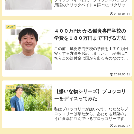
クリックベイトとは？クリック＝パソコン
用語のクリックベイト＝餌 つまりクリック
ベイトとはクリックしてもらうために付け
2018.06.11
る餌のような行為をさします。 例えば内容
の薄いブログに誇張なタイトル、大げさな
タイト...
ブログ
４００万円かかる鍼灸専門学校の
学費を１８０万円まで下げる方法
この前、鍼灸専門学校の学費を１７０万円
安くする方法をお話しました。 記事はこ
ちらこの給付金は国から出るものなので専
門学校独自の学費減免制度とはまた話が違
います。国の１７０万円という数字がデカ
過ぎるので他の減免制度がしょぼく見えて
2018.05.31
しまいますが...
ブログ
【嫌いな物シリーズ】ブロッコリ
ーをディスってみた
私はブロッコリーが嫌いです。なぜならブ
ロッコリーは草だから。あたかも野菜のよ
うに食卓に並んでいるブロッコリーですが
ブロッコリーは草です。草。食感においフ
2019.07.27
ォルムどこからどう見てもブロッコリーは
草です。草。【よくある質問】■カリフラ