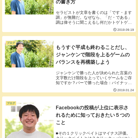
の書き方
セラピストが文章を書くのは「です・ます
調」が無難だ。なぜなら、「だ・である」
調は偉そうに聞こえるし何だかトゲトゲし
いからだ。また「だ・である」調を使うと
2019.09.19
難しい言葉を無意識に選んで使ってしまう
雰囲気がある。いつもは「です・ます調」
で私は文章を...
ブログ
もうすぐ平成も終わることだし、
ジャンケンで階段を上るゲームの
バランスを再構築しよう
ジャンケンで勝った人が決められた言葉の
文字数だけ階段を上っていくゲームをご存
知ですか？パーで勝った場合：パイナップ
ル（6文字）チョキで勝った場合：チョコ
2019.01.24
レート（6文字）グーで買った場合；グリ
コ（3文字・・・）■グーだけ冷遇されてい
る。グーで...
ブログ
Facebookの投稿が上位に表示さ
れるために知っておきたい５つの
こと
■その１クリックベイトはマイナス評価。