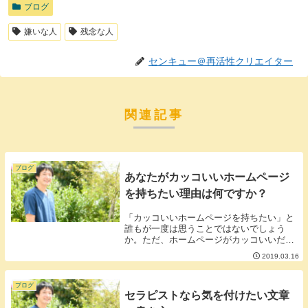
ブログ
嫌いな人
残念な人
センキュー＠再活性クリエイター
関連記事
ブログ
あなたがカッコいいホームページ
を持ちたい理由は何ですか？
「カッコいいホームページを持ちたい」と
誰もが一度は思うことではないでしょう
か。ただ、ホームページがカッコいいだけ
であなたは本当に満足するのでしょうか。
2019.03.16
確かにカッコいいホームページは目を惹か
れるものですがそのホームページがしっか
り目的として機...
ブログ
セラピストなら気を付けたい文章