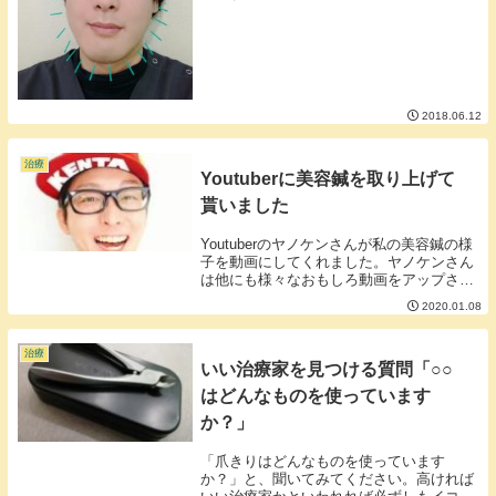
などの事故が起こったらどうしますか？」
と言う質問をしてみてください。○○には骨
折、アザ、気胸、感染、かぶれなどその治
療法で起...
2018.06.12
治療
Youtuberに美容鍼を取り上げて
貰いました
Youtuberのヤノケンさんが私の美容鍼の様
子を動画にしてくれました。ヤノケンさん
は他にも様々なおもしろ動画をアップされ
ています。今後は美容に力を入れて行くそ
2020.01.08
うですのでチェックしてみてはいかがでし
ょう。
治療
いい治療家を見つける質問「○○
はどんなものを使っています
か？」
「爪きりはどんなものを使っています
か？」と、聞いてみてください。高ければ