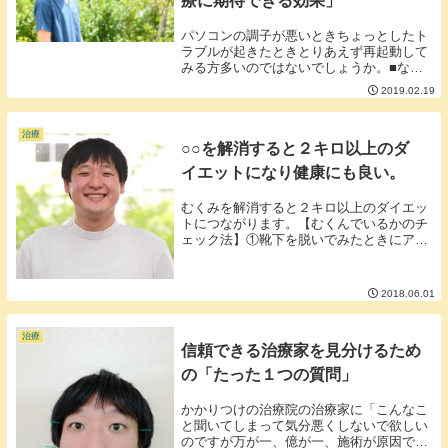
療に期待できる効果」
パソコンの調子が悪いときちょっとしたト
ラブルが起きたときとりあえず再起動して
みる方多いのではないでしょうか。■なぜ
再起動すると良くなるのか。ざっくり言う
2019.02.19
とパソコンが色々な仕事を処理する上でど
うしても情報のゴミが出たり間違った指令
を出してしま...
治療
○○を解消すると２キロ以上のダ
イエットになり健康にも良い。
むくみを解消すると２キロ以上のダイエッ
トにつながります。【むくんでいるかのチ
ェック法】①靴下を脱いでみたときにアト
が付いているかを見る②弁慶の泣き所を押
してみてアトが残るかを見る。上記のアト
が見られる状態では少なくともカラダの水
2018.06.01
分のうち１０...
治療
信頼できる治療家を見分けるため
の「たった１つの質問」
かかりつけの治療院の治療家に「こんなこ
と聞いてしまって気分悪くしないで欲しい
のですが万が一、億が一、施術が原因で○○