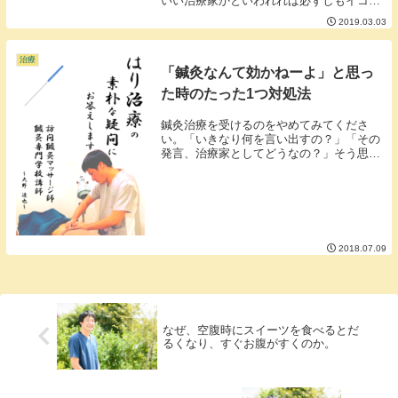
いい治療家かといわれれば必ずしもイコー
ルではありませんが治療家にとって手は商
2019.03.03
売道具になります。手のメンテナンスの基
本となるのは爪切りです。爪切りに多少の
こだわりがあった...
治療
「鍼灸なんて効かねーよ」と思っ
た時のたった1つ対処法
鍼灸治療を受けるのをやめてみてくださ
い。「いきなり何を言い出すの？」「その
発言、治療家としてどうなの？」そう思わ
れるかも知れませんが実際やめてみるのも
アリだと思うのです。やめるのもありだと
思う理由は大きく3つ。■その１いつやめて
もいい治療で...
2018.07.09
なぜ、空腹時にスイーツを食べるとだ
るくなり、すぐお腹がすくのか。