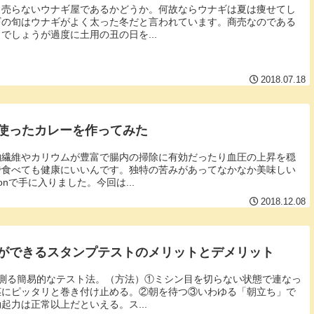
し売らないウナギ屋であるかどうか。何故ならウナギは夏は痩せてし
ギの旬はウナギがよく太った冬だと言われています。商売なのである
でしょうが過度に土用の丑の日を...
2018.07.18
使ったカレーを作ってみた
物繊維やカリウムが豊富で腸内の掃除に有効だったり血圧の上昇を穏
で食べても健康にいいんです。独特の苦みがあってなかなか美味しい
nで手に入りました。今回は...
2018.12.08
ができるスタンプテストのメリットとデメリット
測る簡易的なテスト法。（方法）①ミシン目を切らない状態で連なっ
茎にピッタリと巻き付け止める。②朝を待つ③いわゆる「朝立ち」で
起力は正常以上だといえる。ス...