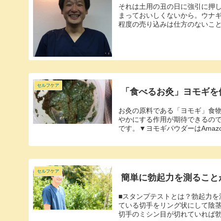
それは土用の丑の日に強引に押
まっておいしくないから。ウナ
程度の売り込みは仕方のないこと
セルフケア
「食べるお灸」ヨモギを
お灸の原料である「ヨモギ」食
やかにする作用が期待できるの
です。▼ヨモギパウダーはAmazo
セルフケア
簡単に勃起力を測ること
■スタンプテストとは？勃起力を
ている切手をリング状にして陰
切手のミシン目が切れていれば勃