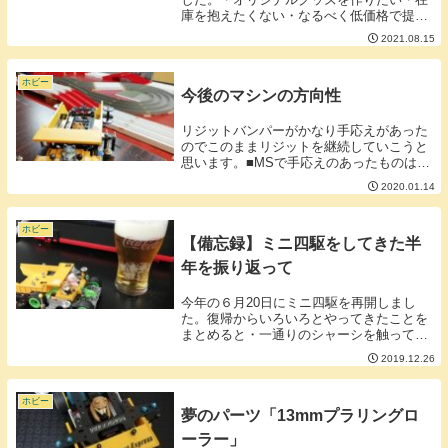
庫を抱えたくない・なるべく低価格で提供
したい・なるべく簡単にしたい・明朗会計
2021.08.15
にしたい・ワードプレスに組み込みたい・
プラグインやだ上記のわがままを軸に考え
ると・画像が...
ホビー
今後のマシンの方向性
リジットバンパーがかなり手応えがあった
のでこのままリジットを継続していこうと
思います。■MSで手応えのあったものは
MAにも試してみる。以前作ったアクアも
2020.01.14
そうですが万能なフレキで手応えのあった
ものは駆動のいいMAでも試すようにして
います。そこ...
ホビー
【備忘録】ミニ四駆をしてきた半
年を振り返って
今年の６月20日にミニ四駆を再開しまし
た。復帰からいろいろとやってきたことを
まとめると・一通りのシャーシを触ってみ
たその中でプロペラシャフトがあまり好き
2019.12.26
ではないということが自分の中で出てきま
した。また、コンセプトとしてアニマルミ
ニ四駆にする...
ホビー
夢のパーツ「13mmプラリングロ
ーラー」