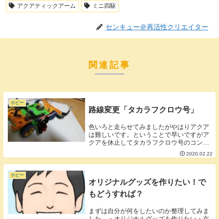
アクアティックアーム
ミニ四駆
センキュー＠再活性クリエイター
関連記事
ホビー
路線変更「タカラフクロウ号」
色いろと走らせてみましたがやはりアクア
は難しいです。ということで早いですがア
クアを休止してタカラフクロウ号のコンセ
プトを変えていこうと思います。■タカラ
2020.02.22
フクロウ号の新コンセプト・逆さフレキ・
乗せてもライトダッシュまで・ノンマスノ
ンブレ・電池...
ホビー
オリジナルグッズを作りたい！で
もどうすれば？
まずは自分が何をしたいのか整理してみま
した。・オリジナルグッズを作りたい・在