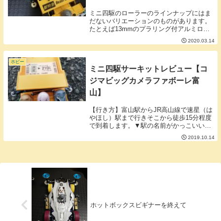
ミニ四駆のローラーのラインナップにはま
だないバリエーションのものがあります。
たとえば13mmのプラリング付アルミロー
ラー9mmのオールアルミローラーなどがあ
2020.03.14
ります。■13mmのプラリング付きローラ
ーを疑似で作ってみる。用意するものは
FMAシ...
ホビー
ミニ四駆サーキットレビュー【コ
ジマビッグカメラファボーレ富
山】
【行き方】富山駅からJR高山線で速星（は
やほし）駅まで行きそこから徒歩15分程度
で到着します。▼駅の名前がかっこいいで
すよね富山駅からトータル30分くらいです
2019.10.14
が1時間に1本くらいしか電車がないので電
車の時間には注意しましょう。【コース】
無料...
ホットボックスビギナーを終えて