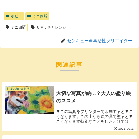
ホビー
ミニ四駆
ミニ四駆
ＵＭＪチャレンジ
センキュー＠再活性クリエイター
関連記事
しばいぬひまわり
大切な写真が絵に？大人の塗り絵
のススメ
▼この写真をプリンターで印刷すると▼こ
うなります。この上から絵の具で塗ると▼
こうなります特別なことをしたわけではな
く普通に塗り絵感覚でいかにも写真を絵に
2021.06.27
描いたかのような仕上がりにできます。プ
リンターの発色が悪くとも上から塗ってし