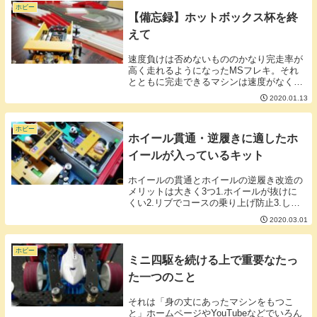
まうので性能...
ホビー
【備忘録】ホットボックス杯を終
えて
速度負けは否めないもののかなり完走率が
高く走れるようになったMSフレキ。それ
とともに完走できるマシンは速度がなくて
もそこそこ強いという実感も出てきまし
2020.01.13
た。ギミックはイレギュラーを起こしてイ
レギュラーを防いでいるのでは？そんな疑
問からリジット...
ホビー
ホイール貫通・逆履きに適したホ
イールが入っているキット
ホイールの貫通とホイールの逆履き改造の
メリットは大きく3つ1.ホイールが抜けに
くい2.リブでコースの乗り上げ防止3.しっ
かり刺さって駆動ロスが少ない？デメリッ
2020.03.01
トも大きく3つ1.改造なが面倒くさい2.あま
りかっこよくない3.60ミリシャフトが...
ホビー
ミニ四駆を続ける上で重要なたっ
た一つのこと
それは「身の丈にあったマシンをもつこ
と」ホームページやYouTubeなどでいろん