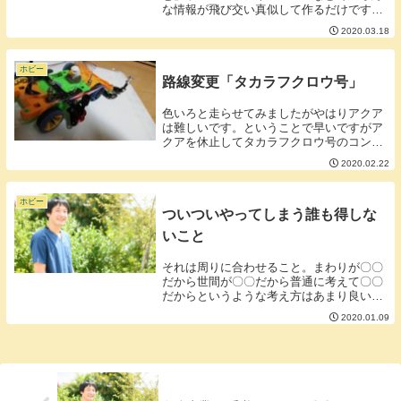
な情報が飛び交い真似して作るだけですご
いマシンが作れる現在ですがせっかくすご
2020.03.18
いマシンを作ってもマシントラブルがあっ
たりマシンの維持が大変だったりすると途
中でミニ...
ホビー
路線変更「タカラフクロウ号」
色いろと走らせてみましたがやはりアクア
は難しいです。ということで早いですがア
クアを休止してタカラフクロウ号のコンセ
プトを変えていこうと思います。■タカラ
2020.02.22
フクロウ号の新コンセプト・逆さフレキ・
乗せてもライトダッシュまで・ノンマスノ
ンブレ・電池...
ホビー
ついついやってしまう誰も得しな
いこと
それは周りに合わせること。まわりが〇〇
だから世間が〇〇だから普通に考えて〇〇
だからというような考え方はあまり良い結
果を産まないことが多いです。自分独自の
2020.01.09
自分のスタイルを貫いたほうが自分の考え
も分析できるし軸のブレも起こりにくいで
しょう。ただ...