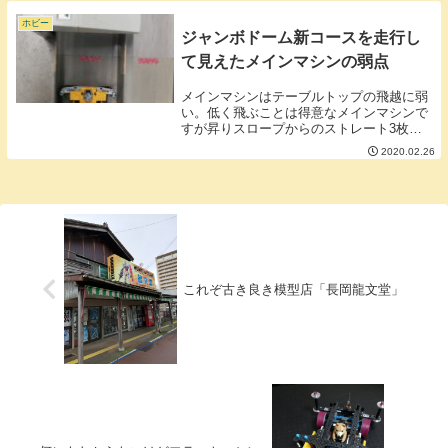
--------------四天王１人目相手ポケ...
ホビー
ジャンボドーム新コースを走行し
て見えたメインマシンの弱点
メインマシンはテーブルトップの飛越に弱
い。低く飛ぶことは得意なメインマシンで
すが昇りスロープからのストレート3枚か
らの下りスローブこんなセクションを飛び
2020.02.26
越えようとするとブレーキが余計に効いて
しまって速く走れません。それどころかつ
んのめって前...
これぞ古き良き模型店「長岡龍文堂」