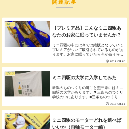
関連記事
ホビー
【プレミア品】こんなミニ四駆あ
なたのお家に眠っていませんか？
ミニ四駆の中には今では絶版となっていて
プレミアがついて取引されているものがあ
ります。お家に眠っていたら今が売り時か
もしれません。(メーカーが再販するとプレ
2019.08.20
ミア価格が一気に下落するため）今日はそ
んなプレミアミニ四駆をご紹介します。※
画像のリン...
ブログ
ミニ四駆の大学に入学してみた
新潟のものつくりの町こと燕三条にはミニ
四駆の大学があります。▼三条ものつくり
学校の中にあります。■三条ものつくり学
校とは？閉校してしまった小学校を三条の
2019.08.11
地元企業がリノベーションたものでものづ
くりの関するワークショップなどを開催し
ています。中...
ホビー
ミニ四駆のモーターどれを選べば
いいか（両軸モーター編）