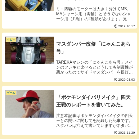
ミニ四駆のモーターは大きく分けてMS、
MAシャーシ用（両軸）とそうでないシャ
ーシ用（片軸）の2種類があります。見分
け方としては商品名に「PRO」がついてい
2019.10.17
るものがMS、MA用のモーターとなりま
す。MS、MAシャーシとそうでないシャー
シは大き...
ホビー
マスダンパー改修「にゃんこあら
号」
TAREKAマシンの「にゃんこあら号」メイ
ンのフレキと比べるとどうしても制震性が
悪かったのでサイドマスダンパーを提灯仕
様にリニューアル。デクロスは提灯が狙っ
2020.03.03
たかのようにフィットする面白いマシンだ
なぁど組んでみて思いました。ボディの上
からでも...
ゲーム
「ポケモンダイパリメイク」四天
王戦のレポートを書いてみた。
注意本記事はポケモンダイパメイクの四天
王との闘いに関してを記録した記事です。
ネタバレは抑えて書いていますがネタバレ
ゼロではありません。ネタバレを嫌う方は
2021.11.29
ブラウザの戻るボタンを押してください。-