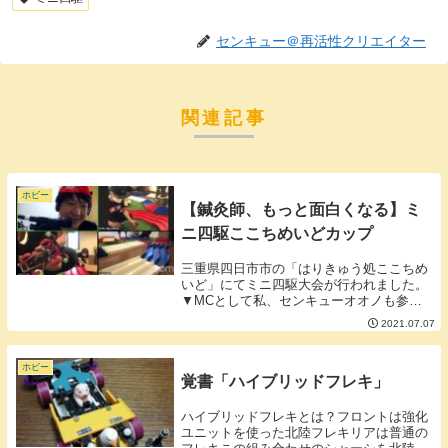
センキュー＠再活性クリエイター
関連記事
ホビー
【鍼灸師、もっと面白くなる】ミ
ニ四駆ここちめいどカップ
三重県四日市市の「はりきゅう処ここちめ
いど」にてミニ四駆大会が行われました。
▼MCとして私、センキューオオノも参
戦。画像に写っているマシンは「横須賀の
2021.07.07
エブリ倒立パパ」ことカツさんのサンダー
ショット。鍼灸院での開催ということでた
だの鍼灸師の内...
ホビー
覚書「ハイブリッドフレキ」
ハイブリッドフレキとは？フロントは強化
ユニットを使った北陸フレキリアは普通の