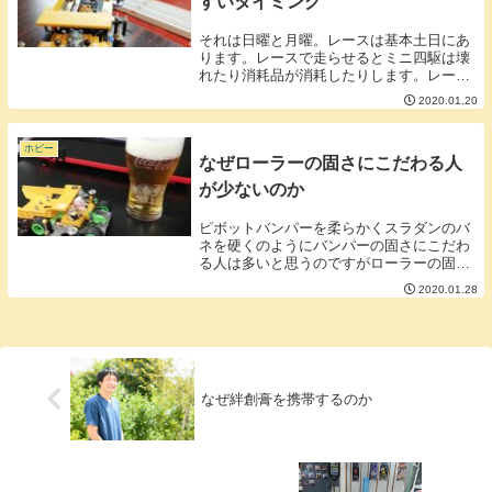
すいタイミング
それは日曜と月曜。レースは基本土日にあ
ります。レースで走らせるとミニ四駆は壊
れたり消耗品が消耗したりします。レーサ
ーはレース後に修理、メンテをします。そ
2020.01.20
のためにメルカリを利用して部品を買い足
すわけです。なので狙いとしてはレースの
直後の日曜と...
ホビー
なぜローラーの固さにこだわる人
が少ないのか
ピボットバンパーを柔らかくスラダンのバ
ネを硬くのようにバンパーの固さにこだわ
る人は多いと思うのですがローラーの固さ
についてこだわっている人ってなかなかい
2020.01.28
ないと思います。■コーナーからの衝撃を
まず受け止めるのはローラーであるバンパ
ーを硬くして...
なぜ絆創膏を携帯するのか