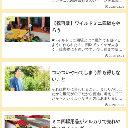
フレキこの組み合わせのシャーシを北陸フ
レキというそうです。■普通のフレキとの
2020.03.08
違い・作るのが簡単・スラストが抜けない
北陸フレキと普通のフレキのいいとこ取り
をしているわ...
ホビー
【祝再販】ワイルドミニ四駆をや
ろう
■ワイルドミニ四駆とは？屋外でも遊べる
ように作られたミニ四駆でタイヤが大き
く、障害物にも強いです。少し前まで販売
終了が噂されていましたが今年、再販され
2019.12.21
ました。■通常のミニ四駆に比べるとワイ
ルドミニ四駆はマイナーである。ワイルド
ミニ四駆は店頭...
ホビー
ついついやってしまう誰も得しな
いこと
それは周りに合わせること。まわりが〇〇
だから世間が〇〇だから普通に考えて〇〇
だからというような考え方はあまり良い結
果を産まないことが多いです。自分独自の
2020.01.09
自分のスタイルを貫いたほうが自分の考え
も分析できるし軸のブレも起こりにくいで
しょう。ただ...
ホビー
ミニ四駆用品がメルカリで売れや