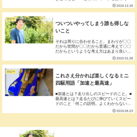
たその中でプロペラシャフトがあまり好き
2019.12.26
ではないということが自分の中で出てきま
した。また、コンセプトとしてアニマルミ
ニ四駆にする...
ホビー
ついついやってしまう誰も得しな
いこと
それは周りに合わせること。まわりが〇〇
だから世間が〇〇だから普通に考えて〇〇
だからというような考え方はあまり良い結
果を産まないことが多いです。自分独自の
2020.01.09
自分のスタイルを貫いたほうが自分の考え
も分析できるし軸のブレも起こりにくいで
しょう。ただ...
ホビー
これさえ分かれば楽しくなるミニ
四駆用語「加速と最高速」
■加速とは？走り出しのスピードのこと。■
最高速とは？走るたびに伸びていくスピー
ドのこと「何この説明。よくわからないん
だけど」そう思われると思いでしょう。こ
2019.06.23
れをわかりやすく説明するための例として
自転車とマリオカートがよく挙げられま
す。■加速の...