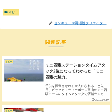
ホビー
センキュー＠再活性クリエイター
関連記事
ホビー
ミニ四駆ステーションタイムアタ
ック2位になってわかった「ミニ
四駆の魅力」
子供を興奮させれる大人になれること先
日、ビックカメラファボーレ富山のミニ四
駆コースのタイムアタックで店舗ランキン
グ2位になるタイムを出すことができまし
2019.10.10
た。小学生くらいの子供に混ざってのタイ
ムアタックだったのですがいいタイムを出
したミニ四駆を...
ホビー