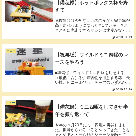
【備忘録】ホットボックス杯を終
えて
速度負けは否めないもののかなり完走率が
高く走れるようになったMSフレキ。それ
とともに完走できるマシンは速度がなくて
もそこそこ強いという実感も出てきまし
2020.01.13
た。ギミックはイレギュラーを起こしてイ
レギュラーを防いでいるのでは？そんな疑
問からリジット...
ホビー
【祝再販】ワイルドミニ四駆のレ
ースをやろう
■準備①、ワイルドミニ四駆を用意する
（最低１台）②、障害物を用意する③、長
い棒、ビニールひも、テープのいずれかを
２本用意する④、③で用意した棒やテープ
2019.12.29
を平行に並べる、または貼る（これがコー
スのレーンとなります）⑤、②で用意した
障害物を④で作...
ホビー
【備忘録】ミニ四駆をしてきた半
年を振り返って
今年の６月20日にミニ四駆を再開しまし
た。復帰からいろいろとやってきたことを
まとめると・一通りのシャーシを触ってみ