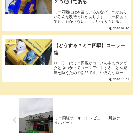
２つだけである
ミニ四駆には本当にいろんなパーツがあり
いろんな改造方法があります。「一杯あっ
てわけわからない。」という人もいると思
います。ミニ四駆を速くするポイントを絞
2019.06.30
ると大きく２つに絞られます。①電池②モ
ーター極論ですが新しい電池といいモータ
ーを使えばあ...
ホビー
【どうする？ミニ四駆】ローラー
編
ローラーはミニ四駆がコースの中でガタガ
タとぶつかってコースアウトすることや減
速を防ぐための部品です。いろんなローラ
ーがありますが大きく分けると①中心の構
2019.11.01
造②本体の素材③外周の素材以上がポイン
トになります。■①中心の構造・ベアリン
グ式・ベアリ...
ミニ四駆サーキットレビュー「川越ケ
イホビー」