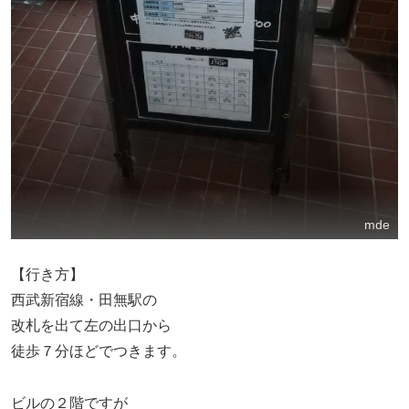
mde
【行き方】
西武新宿線・田無駅の
改札を出て左の出口から
徒歩７分ほどでつきます。
ビルの２階ですが