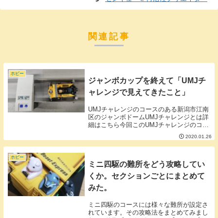
関連記事
ホビー
ジャンボカップを終えて「UMJチ
ャレンジで見えてきたこと」
UMJチャレンジのコースのある新潟市江南
区のジャンボドームUMJチャレンジとは詳
細はこちら今回このUMJチャレンジのコー
スでレースが行われました。■UMJチャレ
2020.01.26
ンジ前回の記録29.12秒前回からの変更
点・ローラーベアリングの脱脂、注油■練
習...
ホビー
ミニ四駆の難所をどう攻略してい
くか。セクションごとにまとめて
みた。
ミニ四駆のコースには様々な難所が設定さ
れています。その攻略法をまとめてみまし