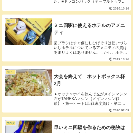
た。■ドラゴンバック（テーブルトップ）■
バンク■ウエーブ（デジタルカーブ）■レー
2019.10.19
ンチェンジ■ドラゴンバック（テーブルト
ップ）上り坂からの下り坂になるタイプの
セクショ...
ホビー
ミニ四駆に使えるホテルのアメニ
ティ
歯ブラシはすぐ傷むしひげそりは使いづら
いしホテルについているアメニティの質は
あまりよくはありません。しかし、ホテル
のアメニティはミニ四駆レーサーにとって
2019.10.26
はとてもありがたい物になります。・歯ブ
ラシほうきのようにヤスリで削ったカスの
掃除やグリス...
ホビー
大会を終えて ホットボックス杯
2月
▲オッチャホイを挟んで左がメインマシン
右がTAREKAマシン【メインマシン戦
績】・第一ヒート1回戦速度負け・第二ヒ
ート1回戦コースアウト負け・第三ヒート
2020.02.09
準決勝速度負け■速度でも勝負できるよう
になってきた以前のマシンでは「完走する
遅いマシン」...
ブログ
早いミニ四駆を作るための秘訣は