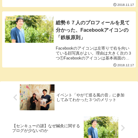
たくさん。カレールー 半パッケージ玉ね
2018.11.17
ぎとトマトはみじん切りにしておきます。
とり肉はお好みの大きさに切っておきま
す。▼作り方そ...
ブログ
総勢６７人のプロフィールを見て
分かった、Facebookアイコンの
「鉄板原則」
Facebookのアイコンは左寄りで右を向い
ている顔写真がよい。理由は大きく次の３
つ①Facebookのアイコンは基本画面の左
に表示される。②横書きの文章は左から右
2018.12.17
に読む③Facebookのリアクションのマー
クは右下につくのが基本である。■...
イベント「やがて巡る風の音」に参加
してみてわかった３つのメリット
【センキューの謎】なぜ鍼灸に関する
ブログが少ないのか