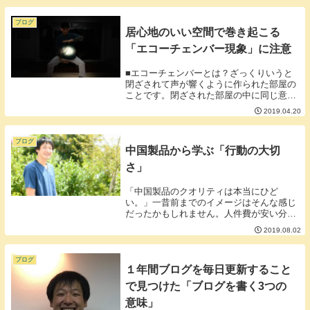
ブログ
居心地のいい空間で巻き起こる
「エコーチェンバー現象」に注意
■エコーチェンバーとは？ざっくりいうと
閉ざされて声が響くように作られた部屋の
ことです。閉ざされた部屋の中に同じ意見
を言う人ばかりいると違う意見が出てもか
2019.04.20
き消されてしまうことに例えられ同じ考え
の人たちが閉鎖されたコミュニティにいる
と意見が偏っ...
ブログ
中国製品から学ぶ「行動の大切
さ」
「中国製品のクオリティは本当にひど
い。」一昔前までのイメージはそんな感じ
だったかもしれません。人件費が安い分安
く売ることができて大量に作ることはでき
2019.08.02
るけど品質が悪いのが一昔前までの中国製
品でした。しかし、今となっては日本製や
その他の海外製と...
ブログ
１年間ブログを毎日更新すること
で見つけた「ブログを書く3つの
意味」