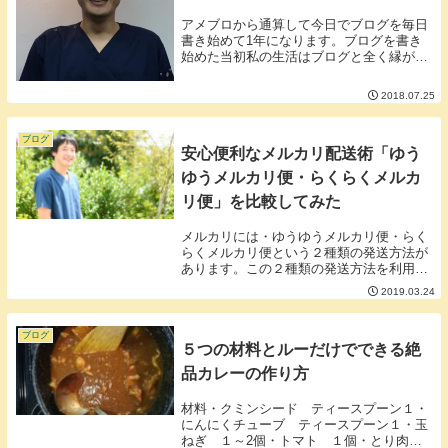
アメブロから通算して今日でブログを毎日
書き始めて1年になります。ブログを書き
始めた当初私の生活はブログと全く縁がな
かったので「何が楽しいのかよくわからな
い」「私のブログなんて誰が見るんだよ」
2018.07.25
という気持ちが消えぬままブログを書いて
いたことを覚...
ブログ
安心便利なメルカリ配送術「ゆう
ゆうメルカリ便・らくらくメルカ
リ便」を比較してみた
メルカリには・ゆうゆうメルカリ便・らく
らくメルカリ便という２種類の発送方法が
あります。この２種類の発送方法を利用す
るメリットは大きく４つ①宛名書き不要②
2019.03.24
匿名配送が可能③荷物追跡が可能④配送ト
ラブルの際全額補償■２種類の配送方法は
なにが違うの...
ブログ
５つの材料とルーだけでできる絶
品カレーの作り方
材料・クミンシード ティースプーン１・
にんにくチューブ ティースプーン１・玉
ねぎ １～2個・トマト １個・とり肉