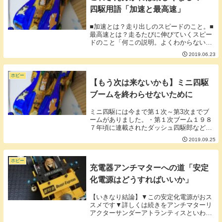
四駆用語「加速と最高速」
■加速とは？走り出しのスピードのこと。■
最高速とは？走るたびに伸びていくスピー
ドのこと「何この説明。よくわからないん
だけど」そう思われると思いでしょう。こ
2019.06.23
れをわかりやすく説明するための例として
自転車とマリオカートがよく挙げられま
す。■加速の...
ホビー
【もう次は来ないかも】ミニ四駆
ブームを終わらせないために
ミニ四駆には今まで第１次～第3次までブ
ームがありました。・第１次ブーム１９８
７年頃に連載されたダッシュ四駆郎などが
きっかけとなりミニ四駆ブームが到来・第
2019.09.25
２次ブーム１９９４年に連載された爆走兄
弟レッツエンドゴーの連載もありミニ四駆
ブームが到来...
ホビー
充電器アンチマターへの道「安定
化電源はどうすればいいか」
【いきなり結論】▼この安定化電源がおス
スメです▼詳しくは続きをアンチマターリ
アクターサンダーアトランティスといわれ
る高性能な充電器があるのですが他の充電