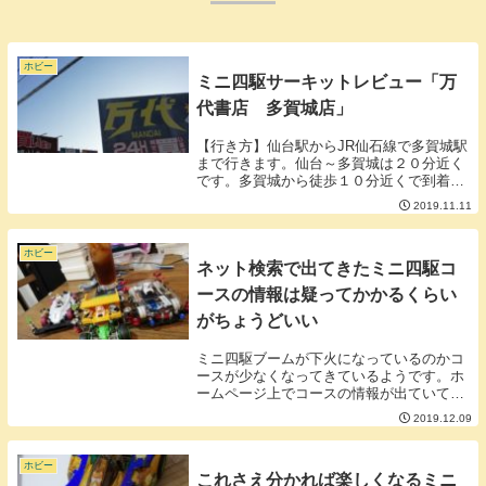
ホビー
ミニ四駆サーキットレビュー「万
代書店 多賀城店」
【行き方】仙台駅からJR仙石線で多賀城駅
まで行きます。仙台～多賀城は２０分近く
です。多賀城から徒歩１０分近くで到着し
ます。【コース】ウエーブセクションから
2019.11.11
コーナーを挟みながら長いストレート。ド
ラゴンバックからのスロープ最後に待ち構
えるデジタ...
ホビー
ネット検索で出てきたミニ四駆コ
ースの情報は疑ってかかるくらい
がちょうどいい
ミニ四駆ブームが下火になっているのかコ
ースが少なくなってきているようです。ホ
ームページ上でコースの情報が出ていても
現地に行ってみると無いこともしばしば。
2019.12.09
タミヤさんのホームページのコース常設店
の情報もたまに古い物があります。特に遠
方へ遠征する...
ホビー
これさえ分かれば楽しくなるミニ