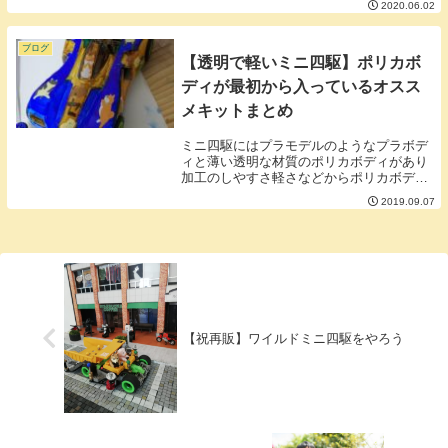
2020.06.02
器のように電源を入れて電池をセットして
ピピっと操作するだけという感じでは扱え
ない、やや敷...
ブログ
【透明で軽いミニ四駆】ポリカボ
ディが最初から入っているオスス
メキットまとめ
ミニ四駆にはプラモデルのようなプラボデ
ィと薄い透明な材質のポリカボディがあり
加工のしやすさ軽さなどからポリカボディ
を好んでつける人が多くいます。ポリカボ
2019.09.07
ディは一般的に別売りなのですが一部のミ
ニ四駆にはキットに最初からポリカボディ
を採用してい...
【祝再販】ワイルドミニ四駆をやろう