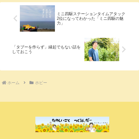
ミニ四駆ステーションタイムアタック
2位になってわかった「ミニ四駆の魅
力」
「タブーを作らず」縁起でもない話を
しておこう
ホーム
ホビー