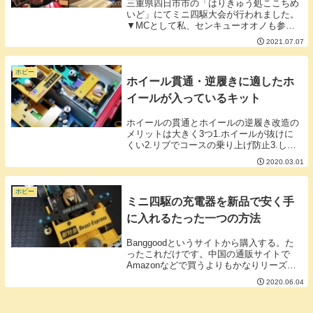
三重県四日市市の「はりきゅう処ここちめ
いど」にてミニ四駆大会が行われました。
▼MCとして私、センキューオオノも参
戦。画像に写っているマシンは「横須賀の
2021.07.07
エブリ倒立パパ」ことカツさんのサンダー
ショット。鍼灸院での開催ということでた
だの鍼灸師の内...
ホビー
ホイール貫通・逆履きに適したホ
イールが入っているキット
ホイールの貫通とホイールの逆履き改造の
メリットは大きく3つ1.ホイールが抜けに
くい2.リブでコースの乗り上げ防止3.しっ
かり刺さって駆動ロスが少ない？デメリッ
2020.03.01
トも大きく3つ1.改造なが面倒くさい2.あま
りかっこよくない3.60ミリシャフトが...
ホビー
ミニ四駆の充電器を新品で安く手
に入れるたった一つの方法
Banggoodというサイトから購入する。た
ったこれだけです。中国の通販サイトで
Amazonなどで買うよりもかなりリーズナ
ブルです。例えば・「ISDT C4」
2020.06.04
Banggoodだと送料込みで7,000円ほどで買
えます。・「アンチマター」Ban...