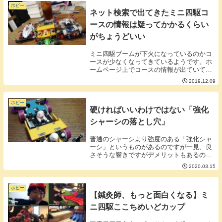
面白くも難...
ホビー
ネット検索で出てきたミニ四駆コ
ースの情報は疑ってかかるくらい
がちょうどいい
ミニ四駆ブームが下火になっているのかコ
ースが少なくなってきているようです。ホ
ームページ上でコースの情報が出ていても
現地に行ってみると無いこともしばしば。
2019.12.09
タミヤさんのホームページのコース常設店
の情報もたまに古い物があります。特に遠
方へ遠征する...
ホビー
硬ければいいわけではない「強化
シャーシの落とし穴」
普通のシャーシより強度のある「強化シャ
ーシ」というものがあるのですが一見、良
さそうな響きですがデメリットもあるので
抑えておきましょう。■強化シャーシのメ
2020.03.15
リット・剛性がある・長寿命な傾向■強化
シャーシのデメリット・硬すぎて跳ねる・
意外に割れる...
ホビー
【鍼灸師、もっと面白くなる】ミ
ニ四駆ここちめいどカップ