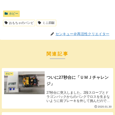
ホビー
おもちゃのバンビ
ミニ四駆
センキュー＠再活性クリエイター
関連記事
ホビー
ついに27秒台に「ＵＭＪチャレン
ジ」
27秒台に突入しました。2段スロープとド
ラゴンバックからのバンクでロスを生まな
いように前ブレーキを外して挑んだのです
がそうすると上りスロープで飛びすぎてし
2020.01.30
まいコースアウトする事態に陥りました。
1つ攻略すると別のところで引っかかる。