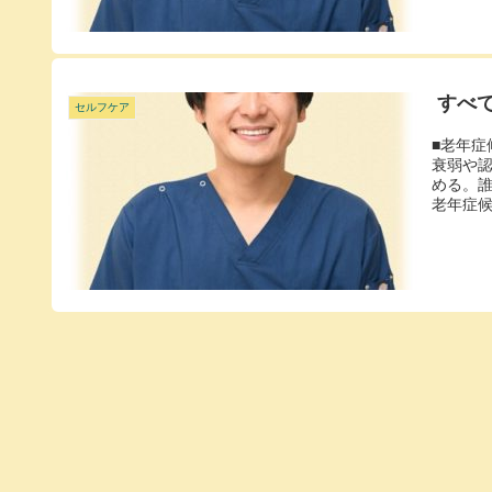
すべ
セルフケア
■老年
衰弱や
める。
老年症候