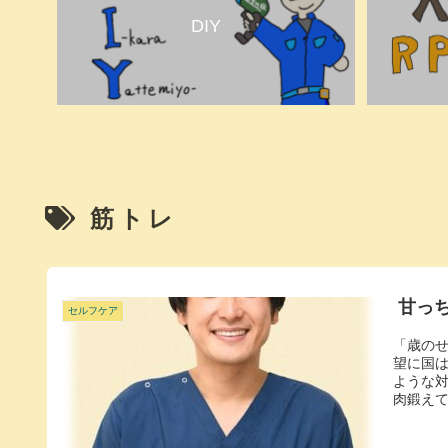
DIY
筋トレ
甘っ
セルフケア
「歳のせ
望に国
ような
肉鍛えて