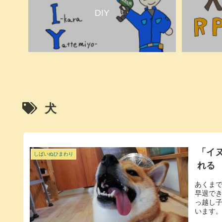
DIY
犬
「イ
しばいぬひまわり
れる
あくま
早退で
っ越し
います。