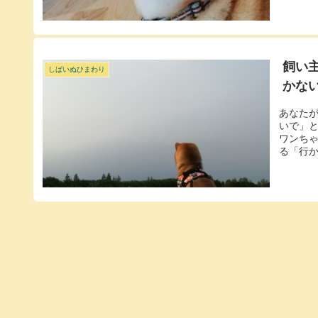
飼い
しばいぬひまわり
かな
あなた
いで」
ワンち
る「行か