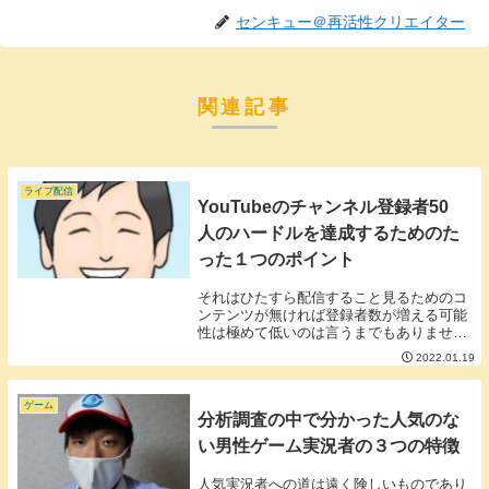
センキュー＠再活性クリエイター
関連記事
ライブ配信
YouTubeのチャンネル登録者50
人のハードルを達成するためのた
った１つのポイント
それはひたすら配信すること見るためのコ
ンテンツが無ければ登録者数が増える可能
性は極めて低いのは言うまでもありませ
ん。できるだけ頻繁に時間をなるべく作っ
2022.01.19
て配信し視聴者さんが来てくれるチャンス
を増やしましょう。ただし、頑張りすぎな
いこと。頑張れ...
ゲーム
分析調査の中で分かった人気のな
い男性ゲーム実況者の３つの特徴
人気実況者への道は遠く険しいものであり