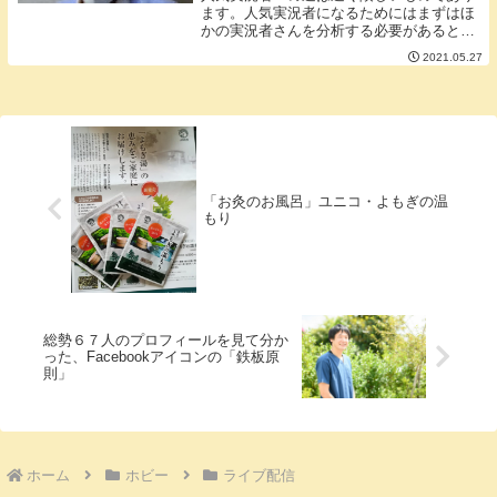
ます。人気実況者になるためにはまずはほ
かの実況者さんを分析する必要があると思
います。なので今回はほかの実況者様の配
2021.05.27
信にお邪魔してその時に見えてきたことを
書き留めておこうと思います。対象とした
配信者さんは...
「お灸のお風呂」ユニコ・よもぎの温
もり
総勢６７人のプロフィールを見て分か
った、Facebookアイコンの「鉄板原
則」
ホーム
ホビー
ライブ配信