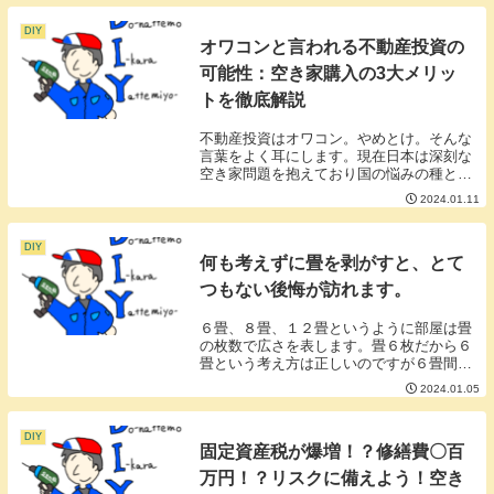
DIY
オワコンと言われる不動産投資の
可能性：空き家購入の3大メリッ
トを徹底解説
不動産投資はオワコン。やめとけ。そんな
言葉をよく耳にします。現在日本は深刻な
空き家問題を抱えており国の悩みの種とな
っています。２０２４年からは管理されて
2024.01.11
いない空き家の固定資産税を実質６倍にし
ていく策や相続がしっかりされていない家
ような誰の持...
DIY
何も考えずに畳を剥がすと、とて
つもない後悔が訪れます。
６畳、８畳、１２畳というように部屋は畳
の枚数で広さを表します。畳６枚だから６
畳という考え方は正しいのですが６畳間に
敷き詰められた畳はなんと一枚ずつ大きさ
2024.01.05
が違います。６畳間に敷かれている畳は１
枚1枚が同じ大きさではなく長い物もあれ
ば短い物もあ...
DIY
固定資産税が爆増！？修繕費〇百
万円！？リスクに備えよう！空き