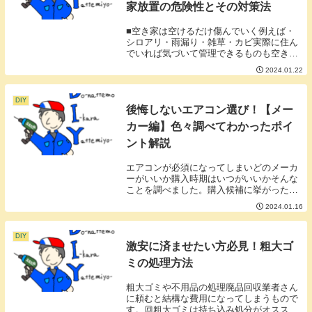
家放置の危険性とその対策法
■空き家は空けるだけ傷んでいく例えば・
シロアリ・雨漏り・雑草・カビ実際に住ん
でいれば気づいて管理できるものも空き家
にすると発見が遅れてどんどん酷くなって
2024.01.22
いきます。すぐに対処すれば数万円で済ん
だものも酷くなってしまうと数百万円にな
ることも。そ...
DIY
後悔しないエアコン選び！【メー
カー編】色々調べてわかったポイ
ント解説
エアコンが必須になってしまいどのメーカ
ーがいいか購入時期はいつがいいかそんな
ことを調べました。購入候補に挙がったメ
ーカー・ダイキン・富士通ゼネラル・三菱
2024.01.16
■ダイキン業務用のエアコンを手掛けるメ
ーカー他のメーカーのものより品質が良く
作りが全然違...
DIY
激安に済ませたい方必見！粗大ゴ
ミの処理方法
粗大ゴミや不用品の処理廃品回収業者さん
に頼むと結構な費用になってしまうもので
す。🔳粗大ゴミは持ち込み処分がオススメ