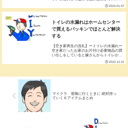
おすすめポイントは次の3つ①早い②安い
2024.01.07
③考えなくて良い🔳①早い業者に依頼する
と立ち会いや置き場所などの日時を調整す
る必要があり...
DIY
トイレの水漏れはホームセンター
で買えるパッキンでほとんど解決
する
【空き家再生の洗礼】ートイレの水漏れー
空き家だったお家のお片付け必要物品の買
い出しをしていると嫁さんからトイレから
水が漏れてバチャバチャ！というライン
2023.12.31
が。これはもうゲームオーバーかなぁ。外
注するといくらなんだろう。簡単な水栓の
交換で３万とか...
マイクラ 冒険に行くときに 絶対持っ
ていく６アイテムまとめ