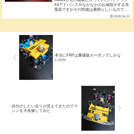
X4アドバンスⅢなかなかのお値段がする充
電器ですがその性能は素晴らしいもので
す。この充電器の特に優れているところと
2020.04.21
しては電池の性能を引き出すということ充
電器にはいろいろ個性がありますがこの充
電器はパ...
本当にFRPは廉価版カーボンでしかな
いのか
自分のしたい走りが見えてきたのでマ
シンを大改修してみた