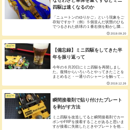
なぜわざと車体を重くするとミニ
四駆は速くなるのか
「ニュートンのゆりかご」という現象をご
存知ですか？（例）５個並んだ状態のひも
でつるされた鉄球の１番右側を動かし隣の
鉄球にぶつけると反対側の一番左側の鉄球
2019.09.20
が動くのですが真ん中にある３つの鉄球は
全く動かないという現象です。▼参考動画
このニュート...
ホビー
【備忘録】ミニ四駆をしてきた半
年を振り返って
今年の６月20日にミニ四駆を再開しまし
た。復帰からいろいろとやってきたことを
まとめると・一通りのシャーシを触ってみ
たその中でプロペラシャフトがあまり好き
2019.12.26
ではないということが自分の中で出てきま
した。また、コンセプトとしてアニマルミ
ニ四駆にする...
ホビー
瞬間接着剤で貼り付けたプレート
を剥がす方法
ミニ四駆を改造してると瞬間接着剤でカー
ボンやFRPを接着することがあると思いま
すが接着に失敗したときやプレートを他の