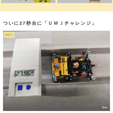
ついに27秒台に「ＵＭＪチャレンジ」
ホビー
dav