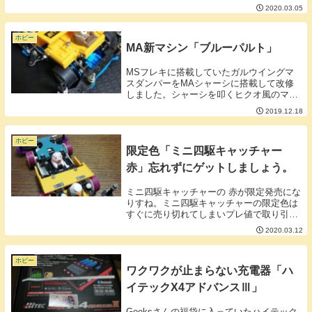
マシンに流用したいときなど接着を剥がし
2020.03.05
たい場面がでてくることがあります。■接
着の剥がし方【用意するもの】・ライタ
ー・ラジオペ...
ホビー
MA新マシン「ブルーパルト」
MSフレキに搭載していたガルウイングマ
スダンパーをMAシャーシに搭載して改修
しました。シャーシを叩くヒクオ風のマス
ダンが動くの2回のインパクトで制震効果
2019.12.18
が上がればいいなぁと。マスダンと連動し
てスラストが入る仕様です。東京遠征で田
無のワイズミ...
ホビー
限定色「ミニ四駆キャッチャー
赤」忘れずにゲットしましょう。
ミニ四駆キャッチャーの 赤が限定発売にな
りすね。ミニ四駆キャッチャーの限定色は
すぐに売り切れてしまいプレ値で取り引き
される傾向にあるのでこの機会に買ってお
2020.03.12
きましょう。■ミニ四駆キャッチャーをパ
ーツとしてアレンジしよう。ミニ四駆キャ
ッチャーは...
ホビー
ワクワクが止まらない充電器「ハ
イテックX4アドバンスⅢ」
Geeksさんの福袋に入っていたハイテック