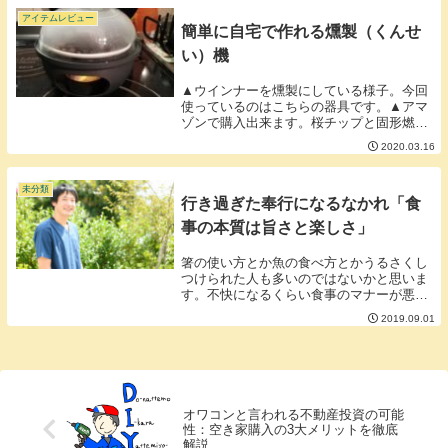
交換で３万とか...
アイテムレビュー
簡単に自宅で作れる燻製（くんせ
い）機
▲ウインナーを燻製にしている様子。今回
使っているのはこちらの器具です。▲アマ
ゾンで購入出来ます。桜チップと固形燃料
があれば20分くらいで作ることができま
2020.03.16
す。燻煙の匂いはありますが電気も火も使
わず固形燃料を使うためベランダなどで行
えば部屋に匂...
未分類
行き過ぎた奉行になるなかれ「食
事の本質は旨さと楽しさ」
箸の使い方とか魚の食べ方とかうるさくし
つけられた人も多いのではないかと思いま
す。不快になるくらい食事のマナーが悪い
人は良くないとは思いますがマナーに厳し
2019.09.01
くなりすぎると食事の時間の気分を害すこ
とにも繋がりかねません。多少、箸の持ち
方がどうこう...
オワコンと言われる不動産投資の可能
性：空き家購入の3大メリットを徹底
解説