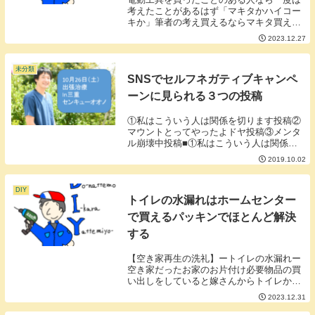
考えたことがあるはず「マキタかハイコー
キか」筆者の考え買えるならマキタ買えな
いならハイコーキマキタもハイコーキもい
2023.12.27
いブランドだと思いますがマキタのほうが
少し高いです。その分スペックもいいそう
です。修理が...
未分類
SNSでセルフネガティブキャンペ
ーンに見られる３つの投稿
①私はこういう人は関係を切ります投稿②
マウントとってやったよドヤ投稿③メンタ
ル崩壊中投稿■①私はこういう人は関係を
切ります投稿誰でも関係を切りたくなる人
2019.10.02
はいるしその線引きはあるものですがわざ
わざ投稿することにメリットは薄いです。
ストレス発散...
DIY
トイレの水漏れはホームセンター
で買えるパッキンでほとんど解決
する
【空き家再生の洗礼】ートイレの水漏れー
空き家だったお家のお片付け必要物品の買
い出しをしていると嫁さんからトイレから
水が漏れてバチャバチャ！というライン
2023.12.31
が。これはもうゲームオーバーかなぁ。外
注するといくらなんだろう。簡単な水栓の