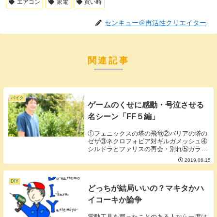
エアコン
家電
買い時
センキュー＠再活性クリエイター
関連記事
バイク
ゲームのくせに感動・号泣させる
名シーン「FF５編」
①フェニックスの塔の飛竜②バリアの塔の
ゼザ③ネクロフォビア対ギルガメッシュ④
シルドラとファリスの再会・別れ⑤ガラフ
対エクスデス■①フェニックスの塔の飛竜
2019.06.15
命が長くないと分かった飛竜が最後の力を
振り絞り召喚獣フェニックスになるシー
ン。病気の母親...
DIY
どっちが結局いいの？マキタかハ
イコーキか論争
電動工具を買ったことのある人なら一度は