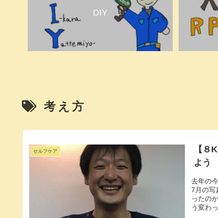
DIY
考え方
【８
セルフケア
よう
去年の
7月の
ったの
う変わっ