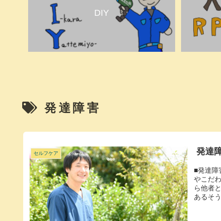
DIY
発達障害
発達
セルフケア
■発達
やこだ
ら他者
あるそう