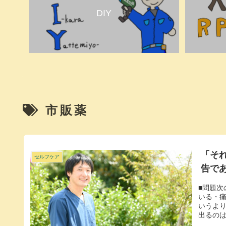
DIY
市販薬
「そ
セルフケア
告で
■問題
いる・
いうよ
出るのは