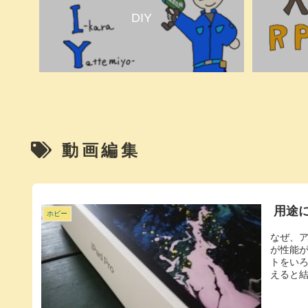
DIY
動画編集
用途に
ホビー
なぜ、ア
が性能
トをい
えると結局