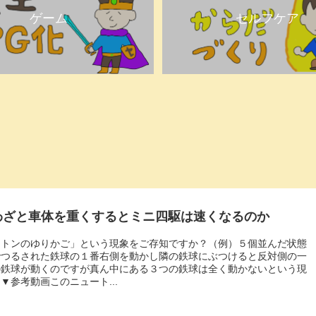
ゲーム
セルフケア
わざと車体を重くするとミニ四駆は速くなるのか
ートンのゆりかご」という現象をご存知ですか？（例）５個並んだ状態
でつるされた鉄球の１番右側を動かし隣の鉄球にぶつけると反対側の一
の鉄球が動くのですが真ん中にある３つの鉄球は全く動かないという現
▼参考動画このニュート...