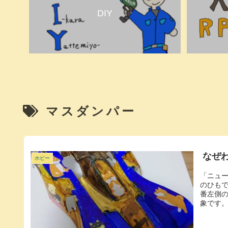
DIY
マスダンパー
なぜ
ホビー
「ニュ
のひも
番左側
象です。