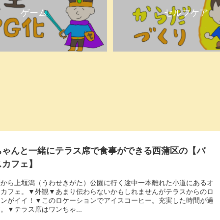
ゲーム
セルフケア
ちゃんと一緒にテラス席で食事ができる西蒲区の【バ
スカフェ】
面から上堰潟（うわせきがた）公園に行く途中一本離れた小道にあるオ
なカフェ。▼外観▼あまり伝わらないかもしれませんがテラスからのロ
ョンがイイ！▼このロケーションでアイスコーヒー。充実した時間が過
。▼テラス席はワンちゃ...