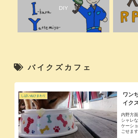
DIY
バイクズカフェ
ワン
しばいぬひまわり
イク
内野方
シャレ
ケーシ
ごせます