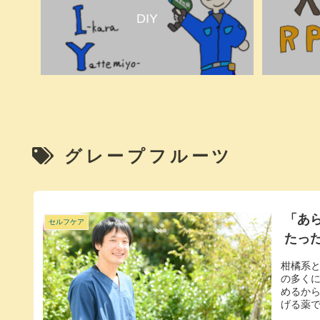
DIY
グレープフルーツ
「あ
セルフケア
たっ
柑橘系
の多く
めるか
げる薬で