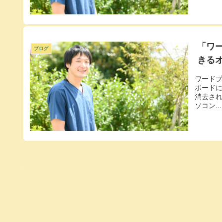
「ワ
ブログ
きる
ワードプ
ボード
消去され
ソコン...