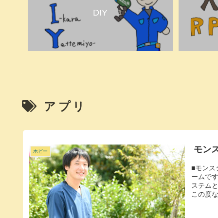
DIY
アプリ
モン
ホビー
■モン
ームで
ステム
この度な