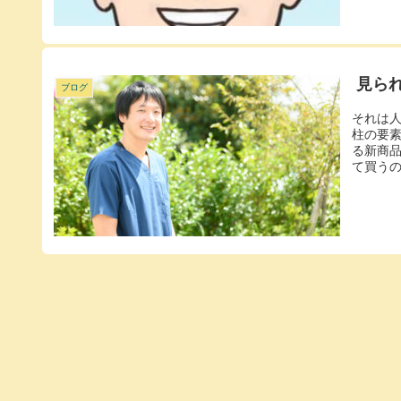
見られ
ブログ
それは
柱の要
る新商
て買うの