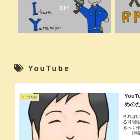
DIY
YouTube
You
ライブ配信
めの
それは
る可能
るべく
し、頑張