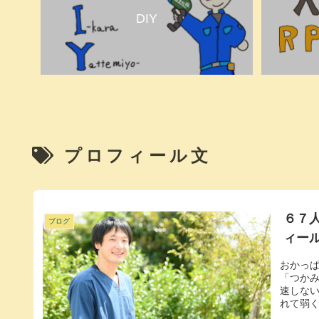
DIY
プロフィール文
６７
ブログ
ィー
おかっ
「つかみ
速しな
れて弱く