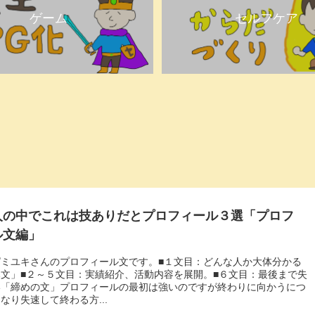
ゲーム
セルフケア
人の中でこれは技ありだとプロフィール３選「プロフ
ル文編」
ぱミユキさんのプロフィール文です。■１文目：どんな人か大体分かる
文」■２～５文目：実績紹介、活動内容を展開。■６文目：最後まで失
い「締めの文」プロフィールの最初は強いのですが終わりに向かうにつ
なり失速して終わる方...