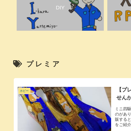
DIY
プレミア
【プ
ホビー
せん
ミニ四
のがあ
販する
をご紹介