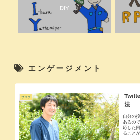
DIY
エンゲージメント
Twi
ブログ
法
自分の
あるの
応した
ることが