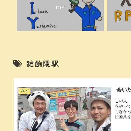
DIY
雑餉隈駅
会い
ブログ
この人、
をやっ
くなか
に座薬を