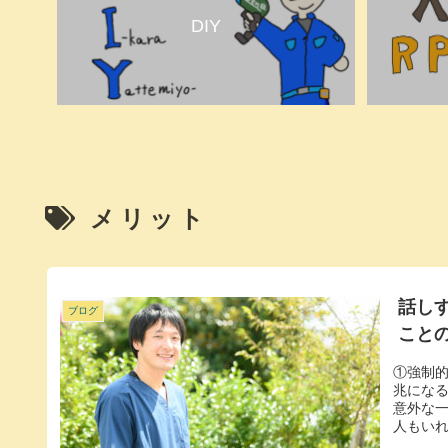
DIY
メリット
話し
ブログ
こと
①強制
兆にな
意外な
人もいれ