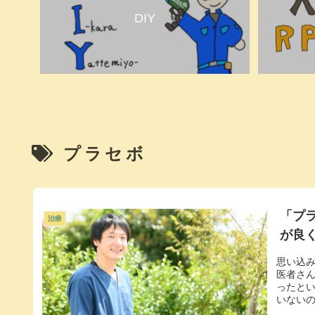
DIY
プラセボ
「プ
治療
が良
思い込
医者さ
ったと
いないの