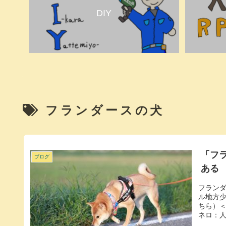
DIY
フランダースの犬
「フ
ブログ
ある
フラン
ル地方
ちら）
ネロ：人